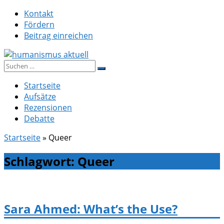
Zum
Kontakt
Inhalt
Fördern
springen
Beitrag einreichen
Suche
humanismus aktuell
nach:
Startseite
Aufsätze
Rezensionen
Debatte
Startseite
»
Queer
Schlagwort:
Queer
Sara Ahmed: What’s the Use?