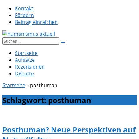
Zum
Kontakt
Inhalt
Fördern
springen
Beitrag einreichen
Suche
humanismus aktuell
nach:
Startseite
Aufsätze
Rezensionen
Debatte
Startseite
»
posthuman
Schlagwort:
posthuman
Posthuman? Neue Perspektiven auf