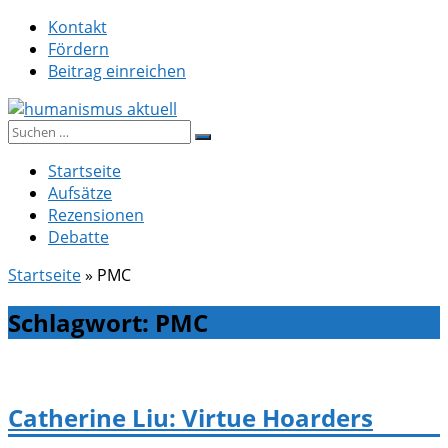
Zum
Kontakt
Inhalt
Fördern
springen
Beitrag einreichen
Suche
humanismus aktuell
nach:
Startseite
Aufsätze
Rezensionen
Debatte
Startseite
»
PMC
Schlagwort:
PMC
Catherine Liu: Virtue Hoarders