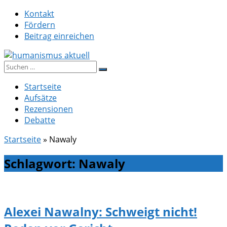
Zum
Kontakt
Inhalt
Fördern
springen
Beitrag einreichen
Suche
humanismus aktuell
nach:
Startseite
Aufsätze
Rezensionen
Debatte
Startseite
»
Nawaly
Schlagwort:
Nawaly
Alexei Nawalny: Schweigt nicht!