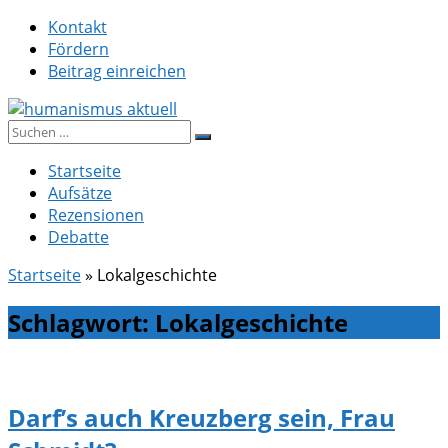
Zum
Kontakt
Inhalt
Fördern
springen
Beitrag einreichen
Suche
humanismus aktuell
nach:
Startseite
Aufsätze
Rezensionen
Debatte
Startseite
»
Lokalgeschichte
Schlagwort:
Lokalgeschichte
Darf’s auch Kreuzberg sein, Frau