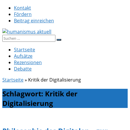
Zum
Kontakt
Inhalt
Fördern
springen
Beitrag einreichen
Suche
humanismus aktuell
nach:
Startseite
Aufsätze
Rezensionen
Debatte
Startseite
»
Kritik der Digitalisierung
Schlagwort:
Kritik der
Digitalisierung