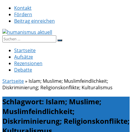
Zum
Kontakt
Inhalt
Fördern
springen
Beitrag einreichen
Suche
humanismus aktuell
nach:
Startseite
Aufsätze
Rezensionen
Debatte
Startseite
»
Islam; Muslime; Muslimfeindlichkeit;
Diskriminierung; Religionskonflikte; Kulturalismus
Schlagwort:
Islam; Muslime;
Muslimfeindlichkeit;
Diskriminierung; Religionskonflikte;
Kulturalismus