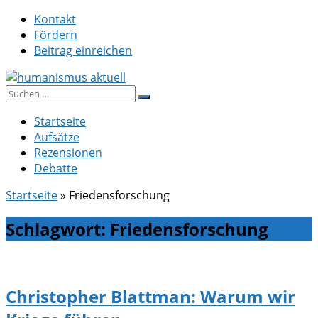
Zum
Kontakt
Inhalt
Fördern
springen
Beitrag einreichen
Suche
humanismus aktuell
nach:
Startseite
Aufsätze
Rezensionen
Debatte
Startseite
»
Friedensforschung
Schlagwort:
Friedensforschung
Christopher Blattman: Warum wir