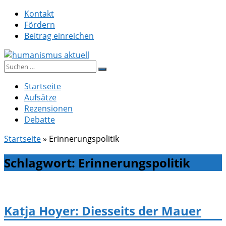
Zum
Kontakt
Inhalt
Fördern
springen
Beitrag einreichen
Suche
humanismus aktuell
nach:
Startseite
Aufsätze
Rezensionen
Debatte
Startseite
»
Erinnerungspolitik
Schlagwort:
Erinnerungspolitik
Katja Hoyer: Diesseits der Mauer