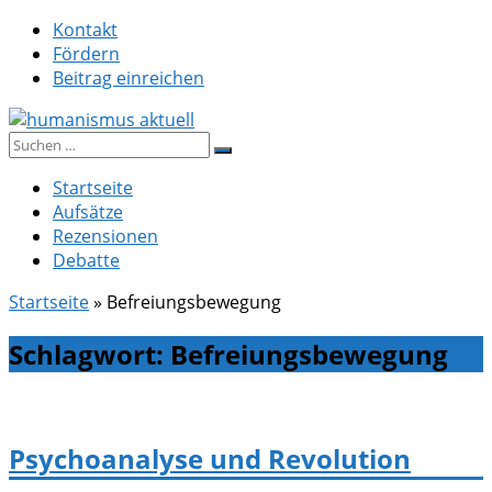
Zum
Kontakt
Inhalt
Fördern
springen
Beitrag einreichen
Suche
humanismus aktuell
nach:
Startseite
Aufsätze
Rezensionen
Debatte
Startseite
»
Befreiungsbewegung
Schlagwort:
Befreiungsbewegung
Psychoanalyse und Revolution