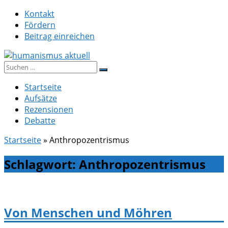
Zum
Kontakt
Inhalt
Fördern
springen
Beitrag einreichen
Suche
humanismus aktuell
nach:
Startseite
Aufsätze
Rezensionen
Debatte
Startseite
»
Anthropozentrismus
Schlagwort:
Anthropozentrismus
Von Menschen und Möhren