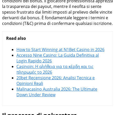
condizioni dei bonus. Il giocatore professionista apprezza
la trasparenza dei payout, mentre il neofita si sente
spesso frustrato dai limiti imposti al prelievo delle vincite
derivanti dai bonus. È fondamentale leggere i termini e
condizioni (T&C) prima di confermare qualsiasi iscrizione.
Read also
How to Start Winning at N1Bet Casino in 2026
Accesso Nine Casino: La Guida Definitiva al
Login Rapido 2026
Casinoin: Η αλήθεια για τα κέρδη και τις
πληρωμές το 2026
20bet Recensione 2026: Analisi Tecnica e
Opinioni Reali
Malinacasino Australia 2026: The Ultimate
Down Under Review