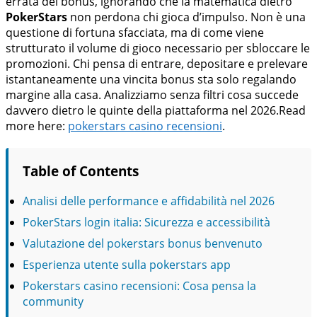
errata dei bonus, ignorando che la matematica dietro
PokerStars
non perdona chi gioca d’impulso. Non è una
questione di fortuna sfacciata, ma di come viene
strutturato il volume di gioco necessario per sbloccare le
promozioni. Chi pensa di entrare, depositare e prelevare
istantaneamente una vincita bonus sta solo regalando
margine alla casa. Analizziamo senza filtri cosa succede
davvero dietro le quinte della piattaforma nel 2026.Read
more here:
pokerstars casino recensioni
.
Table of Contents
Analisi delle performance e affidabilità nel 2026
PokerStars login italia: Sicurezza e accessibilità
Valutazione del pokerstars bonus benvenuto
Esperienza utente sulla pokerstars app
Pokerstars casino recensioni: Cosa pensa la
community