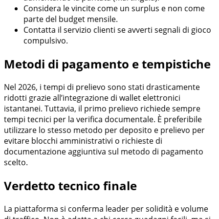
Considera le vincite come un surplus e non come
parte del budget mensile.
Contatta il servizio clienti se avverti segnali di gioco
compulsivo.
Metodi di pagamento e tempistiche
Nel 2026, i tempi di prelievo sono stati drasticamente
ridotti grazie all’integrazione di wallet elettronici
istantanei. Tuttavia, il primo prelievo richiede sempre
tempi tecnici per la verifica documentale. È preferibile
utilizzare lo stesso metodo per deposito e prelievo per
evitare blocchi amministrativi o richieste di
documentazione aggiuntiva sul metodo di pagamento
scelto.
Verdetto tecnico finale
La piattaforma si conferma leader per solidità e volume