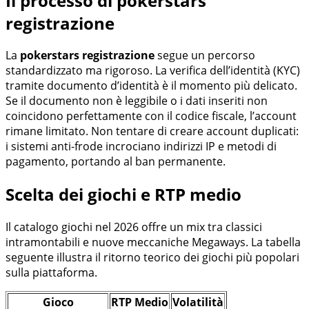
Il processo di pokerstars
registrazione
La
pokerstars registrazione
segue un percorso
standardizzato ma rigoroso. La verifica dell’identità (KYC)
tramite documento d’identità è il momento più delicato.
Se il documento non è leggibile o i dati inseriti non
coincidono perfettamente con il codice fiscale, l’account
rimane limitato. Non tentare di creare account duplicati:
i sistemi anti-frode incrociano indirizzi IP e metodi di
pagamento, portando al ban permanente.
Scelta dei giochi e RTP medio
Il catalogo giochi nel 2026 offre un mix tra classici
intramontabili e nuove meccaniche Megaways. La tabella
seguente illustra il ritorno teorico dei giochi più popolari
sulla piattaforma.
Gioco
RTP Medio
Volatilità