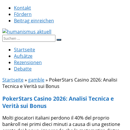
Zum
Kontakt
Inhalt
Fördern
springen
Beitrag einreichen
Suche
humanismus aktuell
nach:
Startseite
Aufsätze
Rezensionen
Debatte
Startseite
»
gamble
»
PokerStars Casino 2026: Analisi
Tecnica e Verità sui Bonus
PokerStars Casino 2026: Analisi Tecnica e
Verità sui Bonus
Molti giocatori italiani perdono il 40% del proprio
bankroll nei primi dieci minuti a causa di una gestione