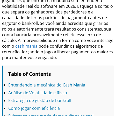
jogadores que entram na máquina sem entender a
volatilidade real do software em 2026. Esqueça a sorte; o
que separa os ganhadores dos perdedores é a
capacidade de ler os padrões de pagamento antes de
esgotar o bankroll. Se você ainda acredita que girar os
rolos aleatoriamente trará resultados consistentes, sua
conta bancária provavelmente reflete esse erro de
cálculo. A imprevisibilidade na forma como você interage
com o
cash mania
pode confundir os algoritmos de
retenção, forçando o jogo a liberar pagamentos maiores
para manter você engajado.
Table of Contents
Entendendo a mecânica do Cash Mania
Análise de Volatilidade e Risco
Estratégia de gestão de bankroll
Como jogar com eficiência