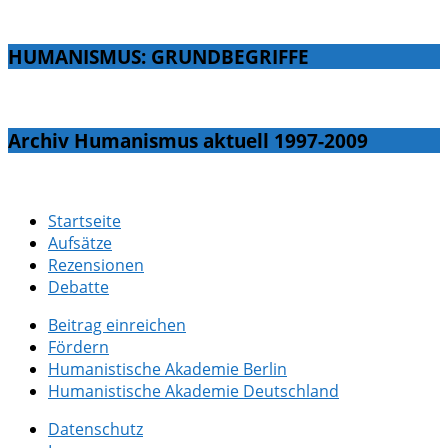
HUMANISMUS: GRUNDBEGRIFFE
Archiv Humanismus aktuell 1997-2009
Startseite
Aufsätze
Rezensionen
Debatte
Beitrag einreichen
Fördern
Humanistische Akademie Berlin
Humanistische Akademie Deutschland
Datenschutz