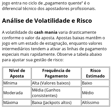
jogo entra no ciclo de „pagamento quente“ é o
diferencial técnico dos apostadores profissionais.
Análise de Volatilidade e Risco
A volatilidade do
cash mania
varia drasticamente
conforme o valor da aposta. Apostas baixas mantêm o
jogo em um estado de estagnação, enquanto valores
intermediários tendem a ativar as linhas de pagamento
especiais mais rapidamente. Observe a tabela abaixo
para ajustar sua gestão de risco:
Nível de
Frequência de
Risco
Aposta
Pagamento
Estimado
Mínima
Alta (Valores baixos)
Baixo
Média (Ganhos
Moderada
Médio
consistentes)
Máxima
Baixa (Jackpots altos)
Altíssimo