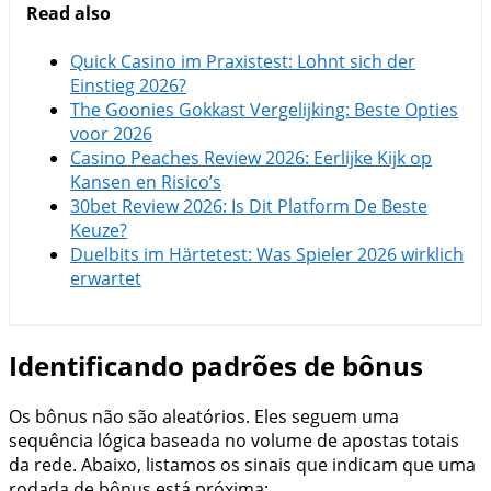
Read also
Quick Casino im Praxistest: Lohnt sich der
Einstieg 2026?
The Goonies Gokkast Vergelijking: Beste Opties
voor 2026
Casino Peaches Review 2026: Eerlijke Kijk op
Kansen en Risico’s
30bet Review 2026: Is Dit Platform De Beste
Keuze?
Duelbits im Härtetest: Was Spieler 2026 wirklich
erwartet
Identificando padrões de bônus
Os bônus não são aleatórios. Eles seguem uma
sequência lógica baseada no volume de apostas totais
da rede. Abaixo, listamos os sinais que indicam que uma
rodada de bônus está próxima: