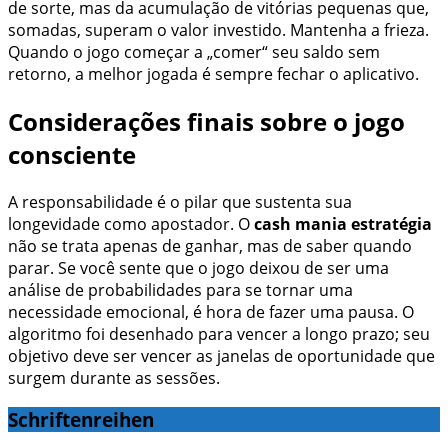
de sorte, mas da acumulação de vitórias pequenas que,
somadas, superam o valor investido. Mantenha a frieza.
Quando o jogo começar a „comer“ seu saldo sem
retorno, a melhor jogada é sempre fechar o aplicativo.
Considerações finais sobre o jogo
consciente
A responsabilidade é o pilar que sustenta sua
longevidade como apostador. O
cash mania estratégia
não se trata apenas de ganhar, mas de saber quando
parar. Se você sente que o jogo deixou de ser uma
análise de probabilidades para se tornar uma
necessidade emocional, é hora de fazer uma pausa. O
algoritmo foi desenhado para vencer a longo prazo; seu
objetivo deve ser vencer as janelas de oportunidade que
surgem durante as sessões.
Schriftenreihen