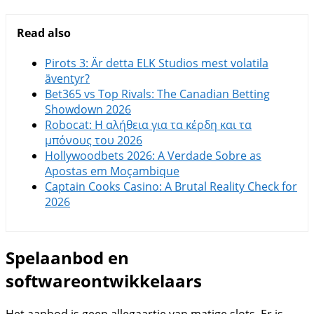
Read also
Pirots 3: Är detta ELK Studios mest volatila
äventyr?
Bet365 vs Top Rivals: The Canadian Betting
Showdown 2026
Robocat: Η αλήθεια για τα κέρδη και τα
μπόνους του 2026
Hollywoodbets 2026: A Verdade Sobre as
Apostas em Moçambique
Captain Cooks Casino: A Brutal Reality Check for
2026
Spelaanbod en
softwareontwikkelaars
Het aanbod is geen allegaartje van matige slots. Er is