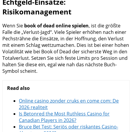
Echtgeld-Einsätze:
Risikomanagement
Wenn Sie
book of dead online spielen
, ist die größte
Falle die „Verlust-Jagd“. Viele Spieler erhöhen nach einer
Pechsträhne die Einsätze, in der Hoffnung, den Verlust
mit einem Schlag wettzumachen. Dies ist bei einer hohen
Volatilität wie bei Book of Dead der sicherste Weg in den
Totalverlust. Setzen Sie sich feste Limits pro Session und
halten Sie diese ein, egal wie nah das nächste Buch-
Symbol scheint.
Read also
Online casino zonder cruks en come com: De
2026 realiteit
Is Betonred the Most Ruthless Casino for
Canadian Players in 2026?
Bruce Bet Test: Seriös oder riskantes Casino-