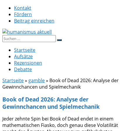
Zum
Kontakt
Inhalt
Fördern
springen
Beitrag einreichen
Suche
humanismus aktuell
nach:
Startseite
Aufsätze
Rezensionen
Debatte
Startseite
»
gamble
»
Book of Dead 2026: Analyse der
Gewinnchancen und Spielmechanik
Book of Dead 2026: Analyse der
Gewinnchancen und Spielmechanik
Jeder zehnte Spin bei Book of Dead endet in einem
mathematischen Fiasko, doch genau diese Volatilität