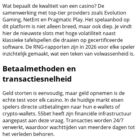
Wat bepaalt de kwaliteit van een casino? De
samenwerking met top-tier providers zoals Evolution
Gaming, NetEnt en Pragmatic Play. Het spelaanbod op
dit platform is niet alleen breed, maar ook diep. Je vindt
hier de nieuwste slots met hoge volatiliteit naast
klassieke tafelspellen die draaien op gecertificeerde
software. De RNG-rapporten zijn in 2026 voor elke speler
inzichtelijk gemaakt, wat een teken van volwassenheid is.
Betaalmethoden en
transactiesnelheid
Geld storten is eenvoudig, maar geld opnemen is de
echte test voor elk casino. In de huidige markt eisen
spelers directe uitbetalingen naar hun e-wallets of
crypto-wallets. 55bet heeft zijn financiële infrastructuur
aangepast aan deze vraag. Transacties worden 24/7
verwerkt, waardoor wachttijden van meerdere dagen tot
het verleden behoren.