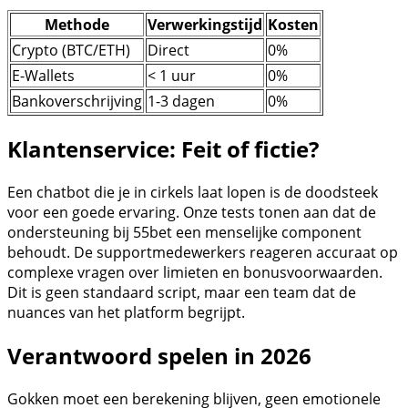
Methode
Verwerkingstijd
Kosten
Crypto (BTC/ETH)
Direct
0%
E-Wallets
< 1 uur
0%
Bankoverschrijving
1-3 dagen
0%
Klantenservice: Feit of fictie?
Een chatbot die je in cirkels laat lopen is de doodsteek
voor een goede ervaring. Onze tests tonen aan dat de
ondersteuning bij 55bet een menselijke component
behoudt. De supportmedewerkers reageren accuraat op
complexe vragen over limieten en bonusvoorwaarden.
Dit is geen standaard script, maar een team dat de
nuances van het platform begrijpt.
Verantwoord spelen in 2026
Gokken moet een berekening blijven, geen emotionele