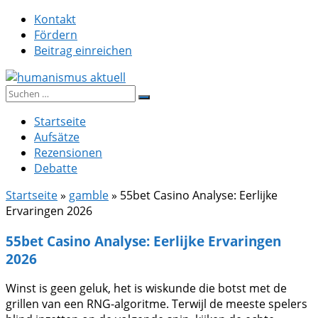
Zum
Kontakt
Inhalt
Fördern
springen
Beitrag einreichen
Suche
humanismus aktuell
nach:
Startseite
Aufsätze
Rezensionen
Debatte
Startseite
»
gamble
»
55bet Casino Analyse: Eerlijke
Ervaringen 2026
55bet Casino Analyse: Eerlijke Ervaringen
2026
Winst is geen geluk, het is wiskunde die botst met de
grillen van een RNG-algoritme. Terwijl de meeste spelers