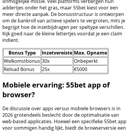
onmogelijke missie. Veel platforms verbergen hun
addertjes onder het gras, maar 55bet kiest voor een
meer directe aanpak. De bonusstructuur is ontworpen
om de bankroll van actieve spelers te vergroten, mits je
begrijpt hoe de inzetbijdragen per speltype verschillen.
Kijk goed naar de kleine lettertjes voordat je een claim
indient.
Bonus Type
Inzetvereiste
Max. Opname
Welkomstbonus
30x
Onbeperkt
Reload Bonus
25x
€5000
Mobiele ervaring: 55bet app of
browser?
De discussie over apps versus mobiele browsers is in
2026 grotendeels beslecht door de optimalisatie van
web-based applicaties. Hoewel een specifieke 55bet app
voor sommigen handig lijkt, biedt de browserversie een