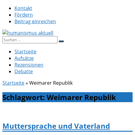
Zum
Kontakt
Inhalt
Fördern
springen
Beitrag einreichen
Suche
humanismus aktuell
nach:
Startseite
Aufsätze
Rezensionen
Debatte
Startseite
»
Weimarer Republik
Schlagwort:
Weimarer Republik
Muttersprache und Vaterland