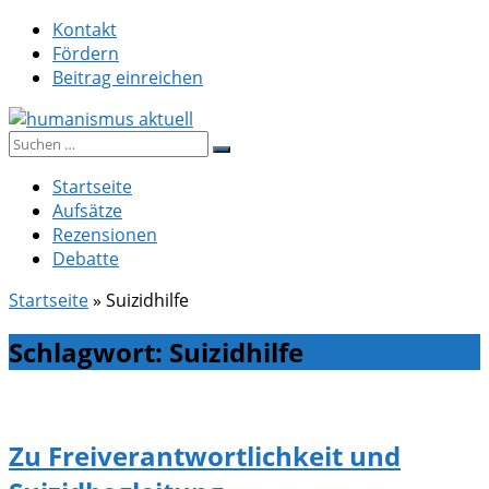
Zum
Kontakt
Inhalt
Fördern
springen
Beitrag einreichen
Suche
humanismus aktuell
nach:
Startseite
Aufsätze
Rezensionen
Debatte
Startseite
»
Suizidhilfe
Schlagwort:
Suizidhilfe
Zu Freiverantwortlichkeit und