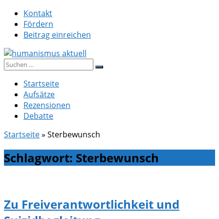
Zum
Kontakt
Inhalt
Fördern
springen
Beitrag einreichen
Suche
humanismus aktuell
nach:
Startseite
Aufsätze
Rezensionen
Debatte
Startseite
»
Sterbewunsch
Schlagwort:
Sterbewunsch
Zu Freiverantwortlichkeit und