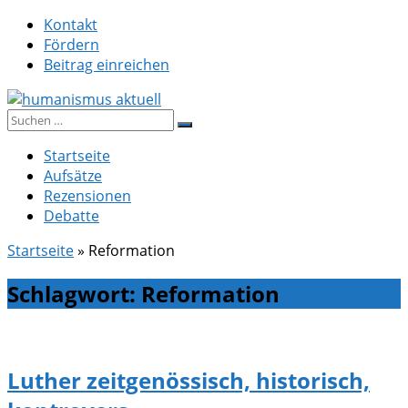
Zum
Kontakt
Inhalt
Fördern
springen
Beitrag einreichen
Suche
humanismus aktuell
nach:
Startseite
Aufsätze
Rezensionen
Debatte
Startseite
»
Reformation
Schlagwort:
Reformation
Luther zeitgenössisch, historisch,