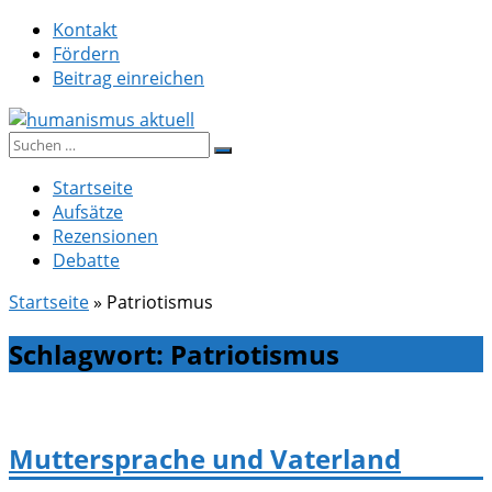
Zum
Kontakt
Inhalt
Fördern
springen
Beitrag einreichen
Suche
humanismus aktuell
nach:
Startseite
Aufsätze
Rezensionen
Debatte
Startseite
»
Patriotismus
Schlagwort:
Patriotismus
Muttersprache und Vaterland