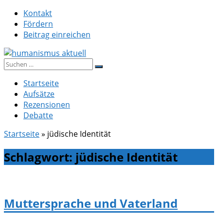
Zum
Kontakt
Inhalt
Fördern
springen
Beitrag einreichen
Suche
humanismus aktuell
nach:
Startseite
Aufsätze
Rezensionen
Debatte
Startseite
»
jüdische Identität
Schlagwort:
jüdische Identität
Muttersprache und Vaterland