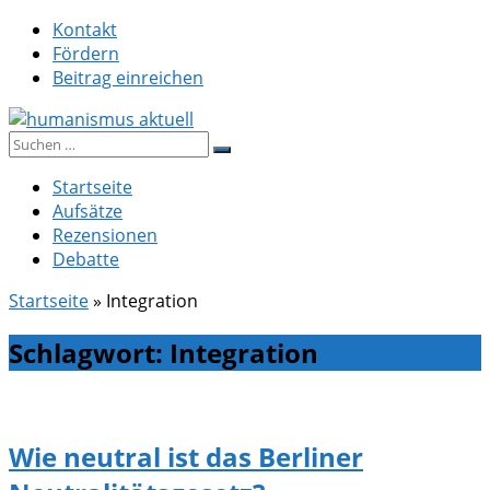
Zum
Kontakt
Inhalt
Fördern
springen
Beitrag einreichen
Suche
humanismus aktuell
nach:
Startseite
Aufsätze
Rezensionen
Debatte
Startseite
»
Integration
Schlagwort:
Integration
Wie neutral ist das Berliner