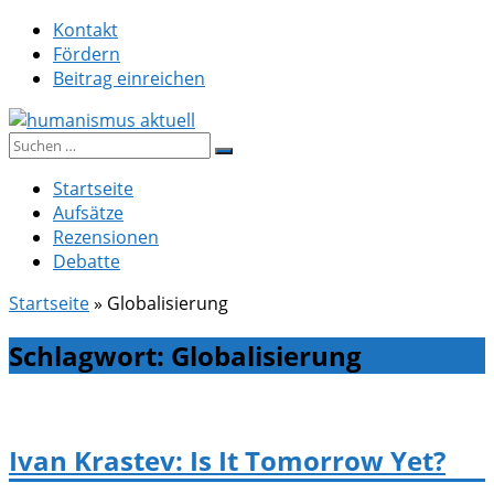
Zum
Kontakt
Inhalt
Fördern
springen
Beitrag einreichen
Suche
humanismus aktuell
nach:
Startseite
Aufsätze
Rezensionen
Debatte
Startseite
»
Globalisierung
Schlagwort:
Globalisierung
Ivan Krastev: Is It Tomorrow Yet?