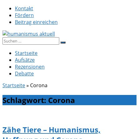
Zum
Kontakt
Inhalt
Fördern
springen
Beitrag einreichen
Suche
humanismus aktuell
nach:
Startseite
Aufsätze
Rezensionen
Debatte
Startseite
»
Corona
Schlagwort:
Corona
Zähe Tiere – Humanismus,