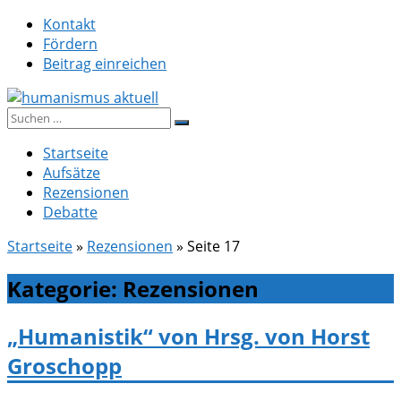
Zum
Kontakt
Inhalt
Fördern
springen
Beitrag einreichen
Suche
humanismus aktuell
nach:
Startseite
Aufsätze
Rezensionen
Debatte
Startseite
»
Rezensionen
»
Seite 17
Kategorie:
Rezensionen
„Humanistik“ von Hrsg. von Horst
Groschopp