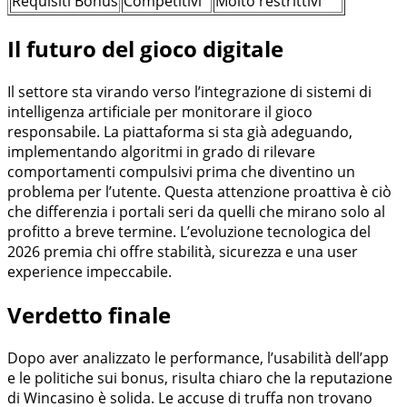
Requisiti Bonus
Competitivi
Molto restrittivi
Il futuro del gioco digitale
Il settore sta virando verso l’integrazione di sistemi di
intelligenza artificiale per monitorare il gioco
responsabile. La piattaforma si sta già adeguando,
implementando algoritmi in grado di rilevare
comportamenti compulsivi prima che diventino un
problema per l’utente. Questa attenzione proattiva è ciò
che differenzia i portali seri da quelli che mirano solo al
profitto a breve termine. L’evoluzione tecnologica del
2026 premia chi offre stabilità, sicurezza e una user
experience impeccabile.
Verdetto finale
Dopo aver analizzato le performance, l’usabilità dell’app
e le politiche sui bonus, risulta chiaro che la reputazione
di Wincasino è solida. Le accuse di truffa non trovano