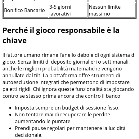
3-5 giorni
Nessun limite
Bonifico Bancario
lavorativi
massimo
Perché il gioco responsabile è la
chiave
Il fattore umano rimane l’anello debole di ogni sistema di
gioco. Senza limiti di deposito giornalieri o settimanali,
anche le migliori probabilità matematiche vengono
annullate dal tilt. La piattaforma offre strumenti di
autoesclusione integrati che permettono di impostare
paletti rigidi. Chi ignora queste funzionalità sta giocando
contro se stesso prima ancora che contro il banco.
Imposta sempre un budget di sessione fisso.
Non tentare mai di recuperare le perdite
aumentando le puntate.
Prendi pause regolari per mantenere la lucidità
decisionale.