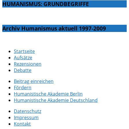
HUMANISMUS: GRUNDBEGRIFFE
Archiv Humanismus aktuell 1997-2009
Startseite
Aufsätze
Rezensionen
Debatte
Beitrag einreichen
Fördern
Humanistische Akademie Berlin
Humanistische Akademie Deutschland
Datenschutz
Impressum
Kontakt