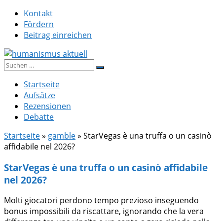
Zum
Kontakt
Inhalt
Fördern
springen
Beitrag einreichen
Suche
humanismus aktuell
nach:
Startseite
Aufsätze
Rezensionen
Debatte
Startseite
»
gamble
»
StarVegas è una truffa o un casinò
affidabile nel 2026?
StarVegas è una truffa o un casinò affidabile
nel 2026?
Molti giocatori perdono tempo prezioso inseguendo
bonus impossibili da riscattare, ignorando che la vera