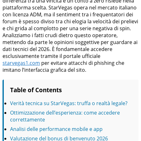
differenza tra una vincita e un conto a zero risiede nella
piattaforma scelta. StarVegas opera nel mercato italiano
con licenza ADM, ma il sentiment tra i frequentatori dei
forum è spesso diviso tra chi elogia la velocità dei prelievi
e chi grida al complotto per una serie negativa di spin.
Analizziamo i fatti crudi dietro questo operatore,
mettendo da parte le opinioni soggettive per guardare ai
dati tecnici del 2026. È fondamentale accedere
esclusivamente tramite il portale ufficiale
starvegas1.com
per evitare attacchi di phishing che
imitano l’interfaccia grafica del sito.
Table of Contents
Verità tecnica su StarVegas: truffa o realtà legale?
Ottimizzazione dell’esperienza: come accedere
correttamente
Analisi delle performance mobile e app
Valutazione del bonus di benvenuto 2026