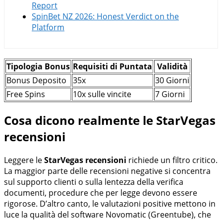
Report
SpinBet NZ 2026: Honest Verdict on the
Platform
Tipologia Bonus
Requisiti di Puntata
Validità
Bonus Deposito
35x
30 Giorni
Free Spins
10x sulle vincite
7 Giorni
Cosa dicono realmente le StarVegas
recensioni
Leggere le
StarVegas recensioni
richiede un filtro critico.
La maggior parte delle recensioni negative si concentra
sul supporto clienti o sulla lentezza della verifica
documenti, procedure che per legge devono essere
rigorose. D’altro canto, le valutazioni positive mettono in
luce la qualità del software Novomatic (Greentube), che