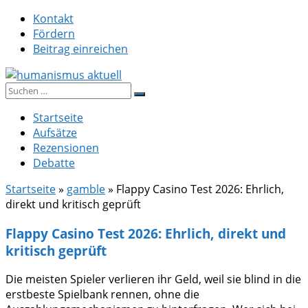
Zum
Kontakt
Inhalt
Fördern
springen
Beitrag einreichen
Suche
humanismus aktuell
nach:
Startseite
Aufsätze
Rezensionen
Debatte
Startseite
»
gamble
»
Flappy Casino Test 2026: Ehrlich,
direkt und kritisch geprüft
Flappy Casino Test 2026: Ehrlich, direkt und
kritisch geprüft
Die meisten Spieler verlieren ihr Geld, weil sie blind in die
erstbeste Spielbank rennen, ohne die