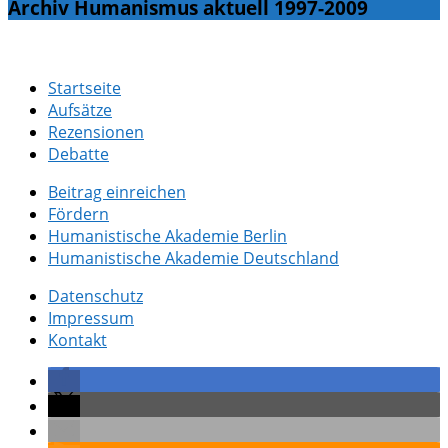
Archiv Humanismus aktuell 1997-2009
Startseite
Aufsätze
Rezensionen
Debatte
Beitrag einreichen
Fördern
Humanistische Akademie Berlin
Humanistische Akademie Deutschland
Datenschutz
Impressum
Kontakt