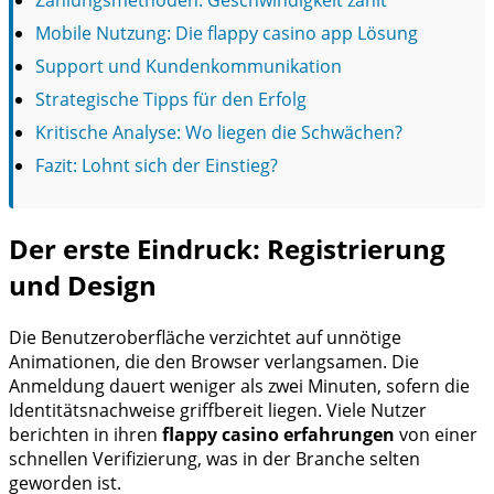
Zahlungsmethoden: Geschwindigkeit zählt
Mobile Nutzung: Die flappy casino app Lösung
Support und Kundenkommunikation
Strategische Tipps für den Erfolg
Kritische Analyse: Wo liegen die Schwächen?
Fazit: Lohnt sich der Einstieg?
Der erste Eindruck: Registrierung
und Design
Die Benutzeroberfläche verzichtet auf unnötige
Animationen, die den Browser verlangsamen. Die
Anmeldung dauert weniger als zwei Minuten, sofern die
Identitätsnachweise griffbereit liegen. Viele Nutzer
berichten in ihren
flappy casino erfahrungen
von einer
schnellen Verifizierung, was in der Branche selten
geworden ist.