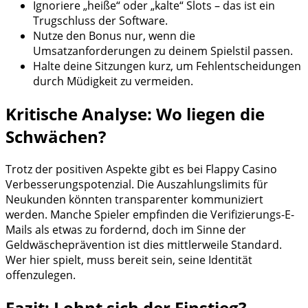
Ignoriere „heiße“ oder „kalte“ Slots – das ist ein
Trugschluss der Software.
Nutze den Bonus nur, wenn die
Umsatzanforderungen zu deinem Spielstil passen.
Halte deine Sitzungen kurz, um Fehlentscheidungen
durch Müdigkeit zu vermeiden.
Kritische Analyse: Wo liegen die
Schwächen?
Trotz der positiven Aspekte gibt es bei Flappy Casino
Verbesserungspotenzial. Die Auszahlungslimits für
Neukunden könnten transparenter kommuniziert
werden. Manche Spieler empfinden die Verifizierungs-E-
Mails als etwas zu fordernd, doch im Sinne der
Geldwäscheprävention ist dies mittlerweile Standard.
Wer hier spielt, muss bereit sein, seine Identität
offenzulegen.
Fazit: Lohnt sich der Einstieg?