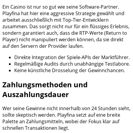
Ein Casino ist nur so gut wie seine Software-Partner.
Playfina hat hier eine aggressive Strategie gewählt und
arbeitet ausschließlich mit Top-Tier-Entwicklern
zusammen. Das sorgt nicht nur für ein flüssiges Erlebnis,
sondern garantiert auch, dass die RTP-Werte (Return to
Player) nicht manipuliert werden können, da sie direkt
auf den Servern der Provider laufen.
Direkte Integration der Spiele-APIs der Marktführer.
Regelmäßige Audits durch unabhängige Testlabore.
Keine künstliche Drosselung der Gewinnchancen.
Zahlungsmethoden und
Auszahlungsdauer
Wer seine Gewinne nicht innerhalb von 24 Stunden sieht,
sollte skeptisch werden. Playfina setzt auf eine breite
Palette an Zahlungsmitteln, wobei der Fokus klar auf
schnellen Transaktionen liegt.