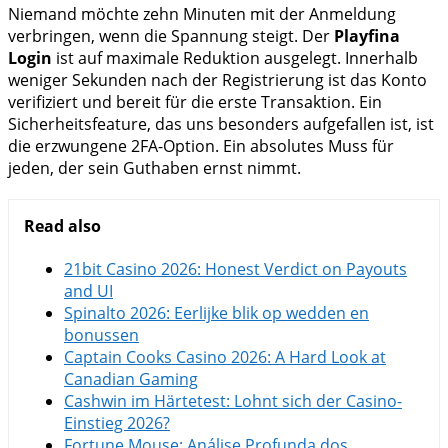
Niemand möchte zehn Minuten mit der Anmeldung
verbringen, wenn die Spannung steigt. Der
Playfina
Login
ist auf maximale Reduktion ausgelegt. Innerhalb
weniger Sekunden nach der Registrierung ist das Konto
verifiziert und bereit für die erste Transaktion. Ein
Sicherheitsfeature, das uns besonders aufgefallen ist, ist
die erzwungene 2FA-Option. Ein absolutes Muss für
jeden, der sein Guthaben ernst nimmt.
Read also
21bit Casino 2026: Honest Verdict on Payouts
and UI
Spinalto 2026: Eerlijke blik op wedden en
bonussen
Captain Cooks Casino 2026: A Hard Look at
Canadian Gaming
Cashwin im Härtetest: Lohnt sich der Casino-
Einstieg 2026?
Fortune Mouse: Análise Profunda dos