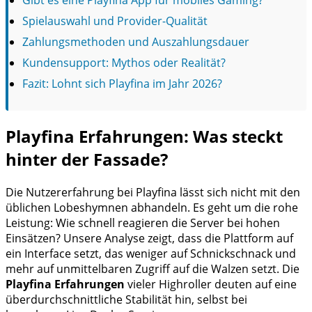
Gibt es eine Playfina App für mobiles Gaming?
Spielauswahl und Provider-Qualität
Zahlungsmethoden und Auszahlungsdauer
Kundensupport: Mythos oder Realität?
Fazit: Lohnt sich Playfina im Jahr 2026?
Playfina Erfahrungen: Was steckt
hinter der Fassade?
Die Nutzererfahrung bei Playfina lässt sich nicht mit den
üblichen Lobeshymnen abhandeln. Es geht um die rohe
Leistung: Wie schnell reagieren die Server bei hohen
Einsätzen? Unsere Analyse zeigt, dass die Plattform auf
ein Interface setzt, das weniger auf Schnickschnack und
mehr auf unmittelbaren Zugriff auf die Walzen setzt. Die
Playfina Erfahrungen
vieler Highroller deuten auf eine
überdurchschnittliche Stabilität hin, selbst bei