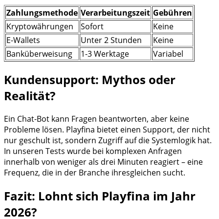
Zahlungsmethode
Verarbeitungszeit
Gebühren
Kryptowährungen
Sofort
Keine
E-Wallets
Unter 2 Stunden
Keine
Banküberweisung
1-3 Werktage
Variabel
Kundensupport: Mythos oder
Realität?
Ein Chat-Bot kann Fragen beantworten, aber keine
Probleme lösen. Playfina bietet einen Support, der nicht
nur geschult ist, sondern Zugriff auf die Systemlogik hat.
In unseren Tests wurde bei komplexen Anfragen
innerhalb von weniger als drei Minuten reagiert – eine
Frequenz, die in der Branche ihresgleichen sucht.
Fazit: Lohnt sich Playfina im Jahr
2026?