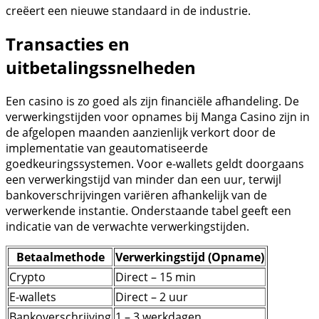
creëert een nieuwe standaard in de industrie.
Transacties en
uitbetalingssnelheden
Een casino is zo goed als zijn financiële afhandeling. De
verwerkingstijden voor opnames bij Manga Casino zijn in
de afgelopen maanden aanzienlijk verkort door de
implementatie van geautomatiseerde
goedkeuringssystemen. Voor e-wallets geldt doorgaans
een verwerkingstijd van minder dan een uur, terwijl
bankoverschrijvingen variëren afhankelijk van de
verwerkende instantie. Onderstaande tabel geeft een
indicatie van de verwachte verwerkingstijden.
Betaalmethode
Verwerkingstijd (Opname)
Crypto
Direct – 15 min
E-wallets
Direct – 2 uur
Bankoverschrijving
1 – 3 werkdagen