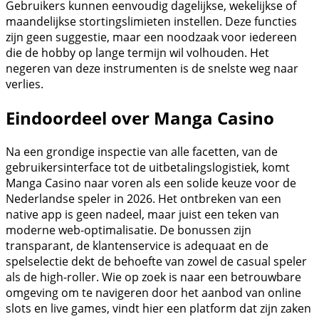
Gebruikers kunnen eenvoudig dagelijkse, wekelijkse of
maandelijkse stortingslimieten instellen. Deze functies
zijn geen suggestie, maar een noodzaak voor iedereen
die de hobby op lange termijn wil volhouden. Het
negeren van deze instrumenten is de snelste weg naar
verlies.
Eindoordeel over Manga Casino
Na een grondige inspectie van alle facetten, van de
gebruikersinterface tot de uitbetalingslogistiek, komt
Manga Casino naar voren als een solide keuze voor de
Nederlandse speler in 2026. Het ontbreken van een
native app is geen nadeel, maar juist een teken van
moderne web-optimalisatie. De bonussen zijn
transparant, de klantenservice is adequaat en de
spelselectie dekt de behoefte van zowel de casual speler
als de high-roller. Wie op zoek is naar een betrouwbare
omgeving om te navigeren door het aanbod van online
slots en live games, vindt hier een platform dat zijn zaken