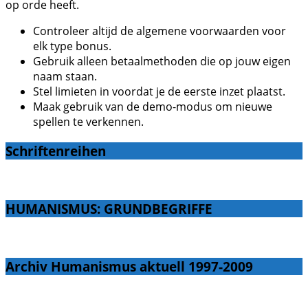
op orde heeft.
Controleer altijd de algemene voorwaarden voor
elk type bonus.
Gebruik alleen betaalmethoden die op jouw eigen
naam staan.
Stel limieten in voordat je de eerste inzet plaatst.
Maak gebruik van de demo-modus om nieuwe
spellen te verkennen.
Schriftenreihen
HUMANISMUS: GRUNDBEGRIFFE
Archiv Humanismus aktuell 1997-2009