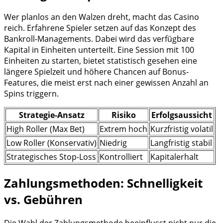
Wer planlos an den Walzen dreht, macht das Casino
reich. Erfahrene Spieler setzen auf das Konzept des
Bankroll-Managements. Dabei wird das verfügbare
Kapital in Einheiten unterteilt. Eine Session mit 100
Einheiten zu starten, bietet statistisch gesehen eine
längere Spielzeit und höhere Chancen auf Bonus-
Features, die meist erst nach einer gewissen Anzahl an
Spins triggern.
Strategie-Ansatz
Risiko
Erfolgsaussicht
High Roller (Max Bet)
Extrem hoch
Kurzfristig volatil
Low Roller (Konservativ)
Niedrig
Langfristig stabil
Strategisches Stop-Loss
Kontrolliert
Kapitalerhalt
Zahlungsmethoden: Schnelligkeit
vs. Gebühren