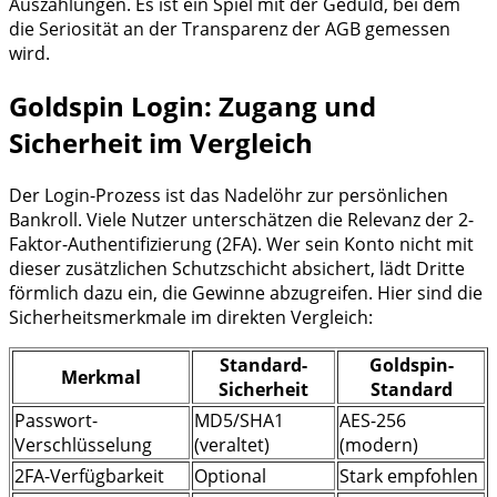
Auszahlungen. Es ist ein Spiel mit der Geduld, bei dem
die Seriosität an der Transparenz der AGB gemessen
wird.
Goldspin Login: Zugang und
Sicherheit im Vergleich
Der Login-Prozess ist das Nadelöhr zur persönlichen
Bankroll. Viele Nutzer unterschätzen die Relevanz der 2-
Faktor-Authentifizierung (2FA). Wer sein Konto nicht mit
dieser zusätzlichen Schutzschicht absichert, lädt Dritte
förmlich dazu ein, die Gewinne abzugreifen. Hier sind die
Sicherheitsmerkmale im direkten Vergleich:
Standard-
Goldspin-
Merkmal
Sicherheit
Standard
Passwort-
MD5/SHA1
AES-256
Verschlüsselung
(veraltet)
(modern)
2FA-Verfügbarkeit
Optional
Stark empfohlen