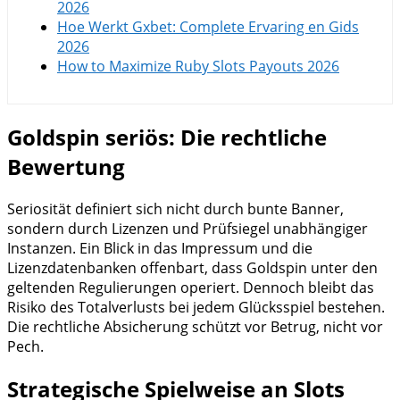
2026
Hoe Werkt Gxbet: Complete Ervaring en Gids
2026
How to Maximize Ruby Slots Payouts 2026
Goldspin seriös: Die rechtliche
Bewertung
Seriosität definiert sich nicht durch bunte Banner,
sondern durch Lizenzen und Prüfsiegel unabhängiger
Instanzen. Ein Blick in das Impressum und die
Lizenzdatenbanken offenbart, dass Goldspin unter den
geltenden Regulierungen operiert. Dennoch bleibt das
Risiko des Totalverlusts bei jedem Glücksspiel bestehen.
Die rechtliche Absicherung schützt vor Betrug, nicht vor
Pech.
Strategische Spielweise an Slots