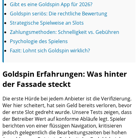
Gibt es eine Goldspin App für 2026?
Goldspin seriös: Die rechtliche Bewertung
Strategische Spielweise an Slots
Zahlungsmethoden: Schnelligkeit vs. Gebühren
Psychologie des Spielens
Fazit: Lohnt sich Goldspin wirklich?
Goldspin Erfahrungen: Was hinter
der Fassade steckt
Die erste Hürde bei jedem Anbieter ist die Verifizierung.
Wer hier scheitert, hat sein Geld bereits verloren, bevor
der erste Slot gedreht wurde. Unsere Tests zeigen, dass
der Betreiber Wert auf konforme Abläufe legt. Spieler
berichten von einer flüssigen Navigation, kritisieren
jedoch gelegentlich die Bearbeitungszeiten bei hohen