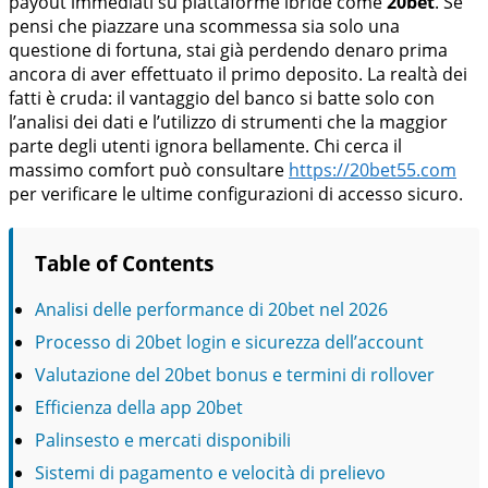
payout immediati su piattaforme ibride come
20bet
. Se
pensi che piazzare una scommessa sia solo una
questione di fortuna, stai già perdendo denaro prima
ancora di aver effettuato il primo deposito. La realtà dei
fatti è cruda: il vantaggio del banco si batte solo con
l’analisi dei dati e l’utilizzo di strumenti che la maggior
parte degli utenti ignora bellamente. Chi cerca il
massimo comfort può consultare
https://20bet55.com
per verificare le ultime configurazioni di accesso sicuro.
Table of Contents
Analisi delle performance di 20bet nel 2026
Processo di 20bet login e sicurezza dell’account
Valutazione del 20bet bonus e termini di rollover
Efficienza della app 20bet
Palinsesto e mercati disponibili
Sistemi di pagamento e velocità di prelievo