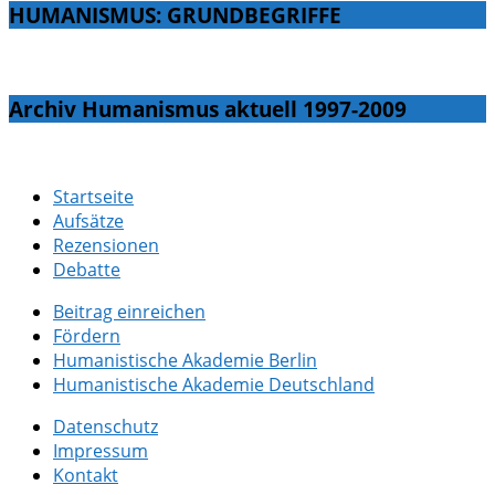
HUMANISMUS: GRUNDBEGRIFFE
Archiv Humanismus aktuell 1997-2009
Startseite
Aufsätze
Rezensionen
Debatte
Beitrag einreichen
Fördern
Humanistische Akademie Berlin
Humanistische Akademie Deutschland
Datenschutz
Impressum
Kontakt