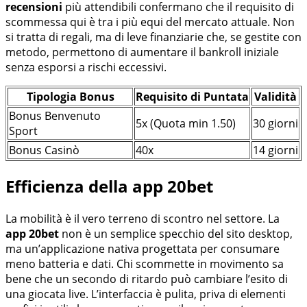
recensioni
più attendibili confermano che il requisito di
scommessa qui è tra i più equi del mercato attuale. Non
si tratta di regali, ma di leve finanziarie che, se gestite con
metodo, permettono di aumentare il bankroll iniziale
senza esporsi a rischi eccessivi.
Tipologia Bonus
Requisito di Puntata
Validità
Bonus Benvenuto
5x (Quota min 1.50)
30 giorni
Sport
Bonus Casinò
40x
14 giorni
Efficienza della app 20bet
La mobilità è il vero terreno di scontro nel settore. La
app 20bet
non è un semplice specchio del sito desktop,
ma un’applicazione nativa progettata per consumare
meno batteria e dati. Chi scommette in movimento sa
bene che un secondo di ritardo può cambiare l’esito di
una giocata live. L’interfaccia è pulita, priva di elementi