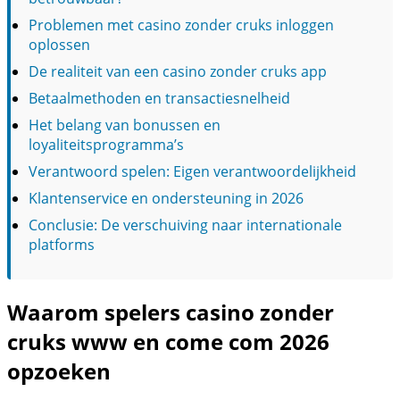
Problemen met casino zonder cruks inloggen
oplossen
De realiteit van een casino zonder cruks app
Betaalmethoden en transactiesnelheid
Het belang van bonussen en
loyaliteitsprogramma’s
Verantwoord spelen: Eigen verantwoordelijkheid
Klantenservice en ondersteuning in 2026
Conclusie: De verschuiving naar internationale
platforms
Waarom spelers casino zonder
cruks www en come com 2026
opzoeken