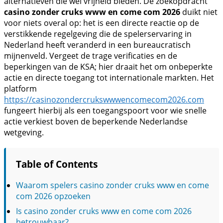
alternatieven die wél vrijheid bieden. De zoekopdracht
casino zonder cruks www en come com 2026
duikt niet
voor niets overal op: het is een directe reactie op de
verstikkende regelgeving die de spelerservaring in
Nederland heeft veranderd in een bureaucratisch
mijnenveld. Vergeet de trage verificaties en de
beperkingen van de KSA; hier draait het om onbeperkte
actie en directe toegang tot internationale markten. Het
platform
https://casinozondercrukswwwencomecom2026.com
fungeert hierbij als een toegangspoort voor wie snelle
actie verkiest boven de beperkende Nederlandse
wetgeving.
Table of Contents
Waarom spelers casino zonder cruks www en come
com 2026 opzoeken
Is casino zonder cruks www en come com 2026
betrouwbaar?