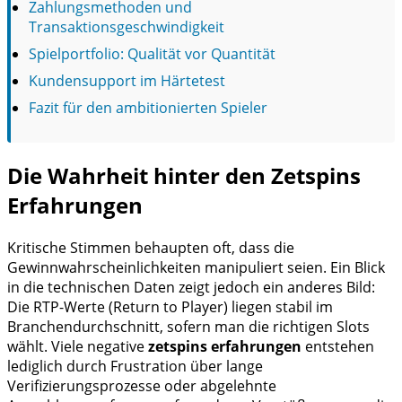
Zahlungsmethoden und
Transaktionsgeschwindigkeit
Spielportfolio: Qualität vor Quantität
Kundensupport im Härtetest
Fazit für den ambitionierten Spieler
Die Wahrheit hinter den Zetspins
Erfahrungen
Kritische Stimmen behaupten oft, dass die
Gewinnwahrscheinlichkeiten manipuliert seien. Ein Blick
in die technischen Daten zeigt jedoch ein anderes Bild:
Die RTP-Werte (Return to Player) liegen stabil im
Branchendurchschnitt, sofern man die richtigen Slots
wählt. Viele negative
zetspins erfahrungen
entstehen
lediglich durch Frustration über lange
Verifizierungsprozesse oder abgelehnte