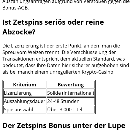
Auszahlungsanfragen aufgrund von Verstößen gegen die
Bonus-AGB.
Ist Zetspins seriös oder reine
Abzocke?
Die Lizenzierung ist der erste Punkt, an dem man die
Spreu vom Weizen trennt. Die Verschlüsselung der
Transaktionen entspricht dem aktuellen Standard, was
bedeutet, dass Ihre Daten hier sicherer aufgehoben sind
als bei manch einem unregulierten Krypto-Casino.
Kriterium
Bewertung
Lizenzierung
Solide (International)
Auszahlungsdauer
24-48 Stunden
Spielauswahl
Über 3.000 Titel
Der Zetspins Bonus unter der Lupe