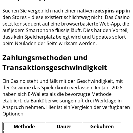
Suchen Sie vergeblich nach einer nativen
zetspins app
in
den Stores – diese existiert schlichtweg nicht. Das Casino
setzt konsequent auf eine browserbasierte Web-App, die
auf jedem Smartphone flüssig läuft. Dies hat den Vorteil,
dass kein Speicherplatz belegt wird und Updates sofort
beim Neuladen der Seite wirksam werden.
Zahlungsmethoden und
Transaktionsgeschwindigkeit
Ein Casino steht und fällt mit der Geschwindigkeit, mit
der Gewinne das Spielerkonto verlassen. Im Jahr 2026
haben sich E-Wallets als die bevorzugte Methode
etabliert, da Banküberweisungen oft drei Werktage in
Anspruch nehmen. Hier ist ein Vergleich der verfügbaren
Optionen:
Methode
Dauer
Gebühren