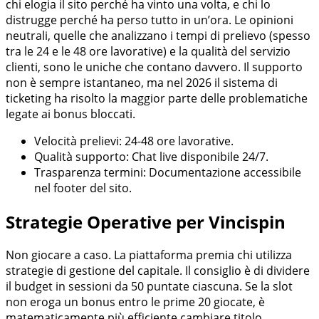
chi elogia il sito perché ha vinto una volta, e chi lo
distrugge perché ha perso tutto in un’ora. Le opinioni
neutrali, quelle che analizzano i tempi di prelievo (spesso
tra le 24 e le 48 ore lavorative) e la qualità del servizio
clienti, sono le uniche che contano davvero. Il supporto
non è sempre istantaneo, ma nel 2026 il sistema di
ticketing ha risolto la maggior parte delle problematiche
legate ai bonus bloccati.
Velocità prelievi: 24-48 ore lavorative.
Qualità supporto: Chat live disponibile 24/7.
Trasparenza termini: Documentazione accessibile
nel footer del sito.
Strategie Operative per Vincispin
Non giocare a caso. La piattaforma premia chi utilizza
strategie di gestione del capitale. Il consiglio è di dividere
il budget in sessioni da 50 puntate ciascuna. Se la slot
non eroga un bonus entro le prime 20 giocate, è
matematicamente più efficiente cambiare titolo