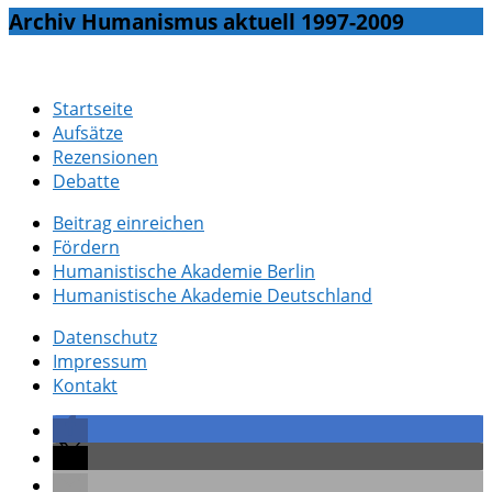
Archiv Humanismus aktuell 1997-2009
Startseite
Aufsätze
Rezensionen
Debatte
Beitrag einreichen
Fördern
Humanistische Akademie Berlin
Humanistische Akademie Deutschland
Datenschutz
Impressum
Kontakt