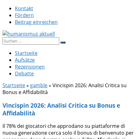
Zum
Kontakt
Inhalt
Fördern
springen
Beitrag einreichen
Suche
humanismus aktuell
nach:
Startseite
Aufsätze
Rezensionen
Debatte
Startseite
»
gamble
»
Vincispin 2026: Analisi Critica su
Bonus e Affidabilità
Vincispin 2026: Analisi Critica su Bonus e
Affidabilità
Il 78% dei giocatori che approdano su piattaforme di
nuova generazione cerca solo il bonus di benvenuto per