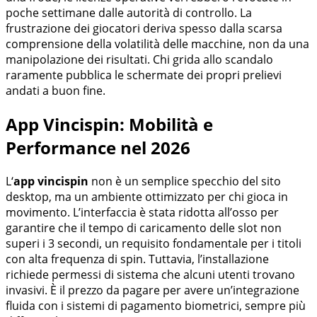
poche settimane dalle autorità di controllo. La
frustrazione dei giocatori deriva spesso dalla scarsa
comprensione della volatilità delle macchine, non da una
manipolazione dei risultati. Chi grida allo scandalo
raramente pubblica le schermate dei propri prelievi
andati a buon fine.
App Vincispin: Mobilità e
Performance nel 2026
L‘
app vincispin
non è un semplice specchio del sito
desktop, ma un ambiente ottimizzato per chi gioca in
movimento. L’interfaccia è stata ridotta all’osso per
garantire che il tempo di caricamento delle slot non
superi i 3 secondi, un requisito fondamentale per i titoli
con alta frequenza di spin. Tuttavia, l’installazione
richiede permessi di sistema che alcuni utenti trovano
invasivi. È il prezzo da pagare per avere un’integrazione
fluida con i sistemi di pagamento biometrici, sempre più