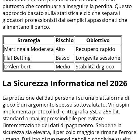
piuttosto che continuare a inseguire la perdita. Questo
approccio basato sulla statistica è ciò che separa i
giocatori professionisti dai semplici appassionati che
alimentano il banco.
Strategia
Rischio
Obiettivo
Martingala Moderata
Alto
Recupero rapido
Flat Betting
Basso
Longevità sessione
D’Alembert
Medio
Stabilità di gioco
La Sicurezza Informatica nel 2026
La protezione dei dati personali su una piattaforma di
gioco è un argomento spesso sottovalutato. Vincispin
implementa protocolli di crittografia SSL a 256 bit,
standard ormai imprescindibile per evitare
l’intercettazione dei dati di pagamento. Sebbene la
sicurezza sia elevata, il pericolo maggiore rimane l’errore
umano: l’utilizzo di password deboli o condivise su altri