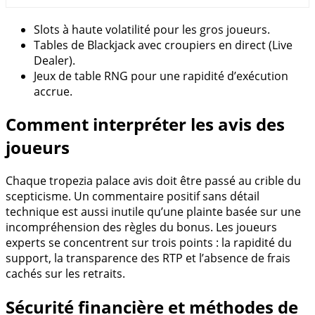
Slots à haute volatilité pour les gros joueurs.
Tables de Blackjack avec croupiers en direct (Live
Dealer).
Jeux de table RNG pour une rapidité d’exécution
accrue.
Comment interpréter les avis des
joueurs
Chaque tropezia palace avis doit être passé au crible du
scepticisme. Un commentaire positif sans détail
technique est aussi inutile qu’une plainte basée sur une
incompréhension des règles du bonus. Les joueurs
experts se concentrent sur trois points : la rapidité du
support, la transparence des RTP et l’absence de frais
cachés sur les retraits.
Sécurité financière et méthodes de