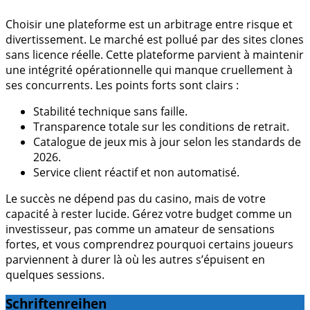
Choisir une plateforme est un arbitrage entre risque et
divertissement. Le marché est pollué par des sites clones
sans licence réelle. Cette plateforme parvient à maintenir
une intégrité opérationnelle qui manque cruellement à
ses concurrents. Les points forts sont clairs :
Stabilité technique sans faille.
Transparence totale sur les conditions de retrait.
Catalogue de jeux mis à jour selon les standards de
2026.
Service client réactif et non automatisé.
Le succès ne dépend pas du casino, mais de votre
capacité à rester lucide. Gérez votre budget comme un
investisseur, pas comme un amateur de sensations
fortes, et vous comprendrez pourquoi certains joueurs
parviennent à durer là où les autres s’épuisent en
quelques sessions.
Schriftenreihen