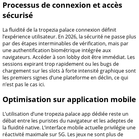
Processus de connexion et accès
sécurisé
La fluidité de la tropezia palace connexion définit
l’expérience utilisateur. En 2026, la sécurité ne passe plus
par des étapes interminables de vérification, mais par
une authentification biométrique intégrée aux
navigateurs. Accéder à son lobby doit être immédiat. Les
sessions expirant trop rapidement ou les bugs de
chargement sur les slots à forte intensité graphique sont
les premiers signes d’une plateforme en déclin, ce qui
n’est pas le cas ici.
Optimisation sur application mobile
L’utilisation d’une tropezia palace app dédiée reste un
débat entre les puristes du navigateur et les adeptes de
la fluidité native. L’interface mobile actuelle privilégie une
réactivité maximale sur 5G. Les jeux ne sont plus de