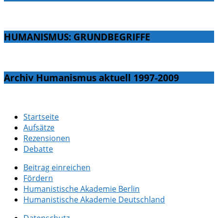
HUMANISMUS: GRUNDBEGRIFFE
Archiv Humanismus aktuell 1997-2009
Startseite
Aufsätze
Rezensionen
Debatte
Beitrag einreichen
Fördern
Humanistische Akademie Berlin
Humanistische Akademie Deutschland
Datenschutz