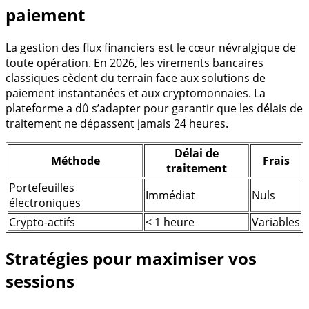
paiement
La gestion des flux financiers est le cœur névralgique de
toute opération. En 2026, les virements bancaires
classiques cèdent du terrain face aux solutions de
paiement instantanées et aux cryptomonnaies. La
plateforme a dû s’adapter pour garantir que les délais de
traitement ne dépassent jamais 24 heures.
Délai de
Méthode
Frais
traitement
Portefeuilles
Immédiat
Nuls
électroniques
Crypto-actifs
< 1 heure
Variables
Stratégies pour maximiser vos
sessions