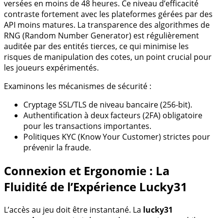
versées en moins de 48 heures. Ce niveau d’efficacité
contraste fortement avec les plateformes gérées par des
API moins matures. La transparence des algorithmes de
RNG (Random Number Generator) est régulièrement
auditée par des entités tierces, ce qui minimise les
risques de manipulation des cotes, un point crucial pour
les joueurs expérimentés.
Examinons les mécanismes de sécurité :
Cryptage SSL/TLS de niveau bancaire (256-bit).
Authentification à deux facteurs (2FA) obligatoire
pour les transactions importantes.
Politiques KYC (Know Your Customer) strictes pour
prévenir la fraude.
Connexion et Ergonomie : La
Fluidité de l’Expérience Lucky31
L’accès au jeu doit être instantané. La
lucky31