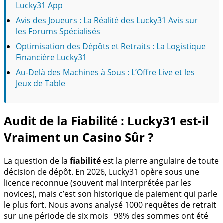
Lucky31 App
Avis des Joueurs : La Réalité des Lucky31 Avis sur
les Forums Spécialisés
Optimisation des Dépôts et Retraits : La Logistique
Financière Lucky31
Au-Delà des Machines à Sous : L’Offre Live et les
Jeux de Table
Audit de la Fiabilité : Lucky31 est-il
Vraiment un Casino Sûr ?
La question de la
fiabilité
est la pierre angulaire de toute
décision de dépôt. En 2026, Lucky31 opère sous une
licence reconnue (souvent mal interprétée par les
novices), mais c’est son historique de paiement qui parle
le plus fort. Nous avons analysé 1000 requêtes de retrait
sur une période de six mois : 98% des sommes ont été