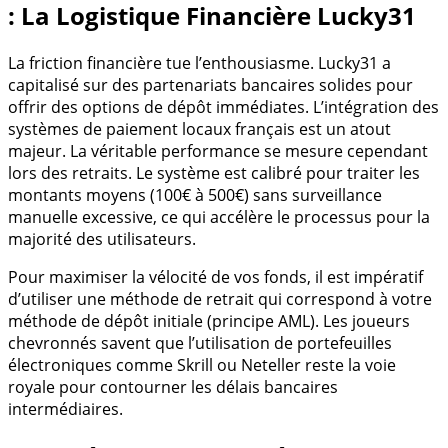
: La Logistique Financière Lucky31
La friction financière tue l’enthousiasme. Lucky31 a
capitalisé sur des partenariats bancaires solides pour
offrir des options de dépôt immédiates. L’intégration des
systèmes de paiement locaux français est un atout
majeur. La véritable performance se mesure cependant
lors des retraits. Le système est calibré pour traiter les
montants moyens (100€ à 500€) sans surveillance
manuelle excessive, ce qui accélère le processus pour la
majorité des utilisateurs.
Pour maximiser la vélocité de vos fonds, il est impératif
d’utiliser une méthode de retrait qui correspond à votre
méthode de dépôt initiale (principe AML). Les joueurs
chevronnés savent que l’utilisation de portefeuilles
électroniques comme Skrill ou Neteller reste la voie
royale pour contourner les délais bancaires
intermédiaires.