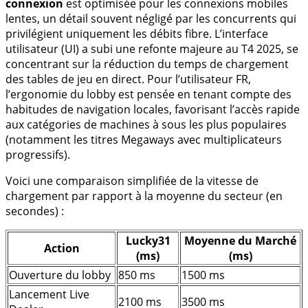
connexion
est optimisée pour les connexions mobiles
lentes, un détail souvent négligé par les concurrents qui
privilégient uniquement les débits fibre. L’interface
utilisateur (UI) a subi une refonte majeure au T4 2025, se
concentrant sur la réduction du temps de chargement
des tables de jeu en direct. Pour l’utilisateur FR,
l’ergonomie du lobby est pensée en tenant compte des
habitudes de navigation locales, favorisant l’accès rapide
aux catégories de machines à sous les plus populaires
(notamment les titres Megaways avec multiplicateurs
progressifs).
Voici une comparaison simplifiée de la vitesse de
chargement par rapport à la moyenne du secteur (en
secondes) :
Lucky31
Moyenne du Marché
Action
(ms)
(ms)
Ouverture du lobby
850 ms
1500 ms
Lancement Live
2100 ms
3500 ms