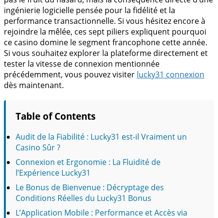
ingénierie logicielle pensée pour la fidélité et la
performance transactionnelle. Si vous hésitez encore à
rejoindre la mêlée, ces sept piliers expliquent pourquoi
ce casino domine le segment francophone cette année.
Si vous souhaitez explorer la plateforme directement et
tester la vitesse de connexion mentionnée
précédemment, vous pouvez visiter
lucky31 connexion
dès maintenant.
Table of Contents
Audit de la Fiabilité : Lucky31 est-il Vraiment un
Casino Sûr ?
Connexion et Ergonomie : La Fluidité de
l’Expérience Lucky31
Le Bonus de Bienvenue : Décryptage des
Conditions Réelles du Lucky31 Bonus
L’Application Mobile : Performance et Accès via