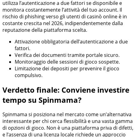
utilizza l’autenticazione a due fattori se disponibile e
monitora costantemente l’attività del tuo account. Il
rischio di phishing verso gli utenti di casinò online è in
costante crescita nel 2026, indipendentemente dalla
reputazione della piattaforma scelta.
Attivazione obbligatoria dell’autenticazione a due
fattori.
Verifica dei documenti tramite portale sicuro.
Monitoraggio delle sessioni di gioco sospette.
Limitazione dei depositi per prevenire il gioco
compulsivo.
Verdetto finale: Conviene investire
tempo su Spinmama?
Spinmama si posiziona nel mercato come un’alternativa
interessante per chi cerca flessibilità e una vasta gamma
di opzioni di gioco. Non è una piattaforma priva di difetti,
e l’assenza di una licenza locale richiede un approccio