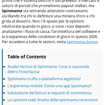
prima che il sistema blocchi il tuo prelievo? Il mercato è
saturo di portali che promettono payout stellari, ma
Spinmama
sta attirando attenzioni contrastanti,
oscillando tra chi lo definisce una miniera d’oro e chi
grida al disastro. Non c’è spazio per le opinioni
edulcorate quando in gioco ci sono i tuoi depositi:
analizziamo i flussi di cassa, l’architettura del software e
la trasparenza delle condizioni di gioco in questo 2026.
Per accedere a tutte le sezioni, visita
spinmama bonus
.
Table of Contents
Analisi tecnica di Spinmama: Cosa si nasconde
dietro l’interfaccia
Spinmama truffa o piattaforma legittima?
L’esperienza mobile: Esiste una app Spinmama?
Valutazione dei bonus e requisiti di scommessa
Le opinioni reali: Analisi delle spinmama recensioni