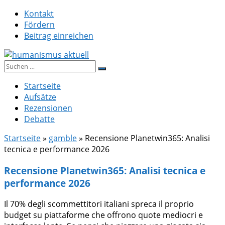
Zum
Kontakt
Inhalt
Fördern
springen
Beitrag einreichen
Suche
humanismus aktuell
nach:
Startseite
Aufsätze
Rezensionen
Debatte
Startseite
»
gamble
»
Recensione Planetwin365: Analisi
tecnica e performance 2026
Recensione Planetwin365: Analisi tecnica e
performance 2026
Il 70% degli scommettitori italiani spreca il proprio
budget su piattaforme che offrono quote mediocri e