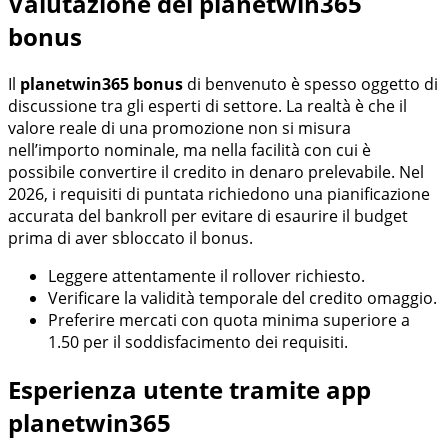
Valutazione del planetwin365
bonus
Il
planetwin365 bonus
di benvenuto è spesso oggetto di
discussione tra gli esperti di settore. La realtà è che il
valore reale di una promozione non si misura
nell’importo nominale, ma nella facilità con cui è
possibile convertire il credito in denaro prelevabile. Nel
2026, i requisiti di puntata richiedono una pianificazione
accurata del bankroll per evitare di esaurire il budget
prima di aver sbloccato il bonus.
Leggere attentamente il rollover richiesto.
Verificare la validità temporale del credito omaggio.
Preferire mercati con quota minima superiore a
1.50 per il soddisfacimento dei requisiti.
Esperienza utente tramite app
planetwin365