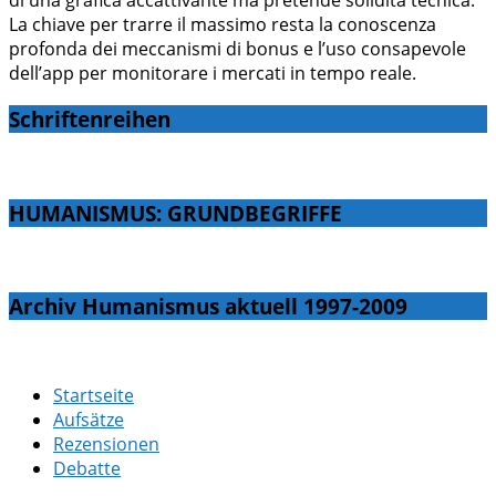
La chiave per trarre il massimo resta la conoscenza
profonda dei meccanismi di bonus e l’uso consapevole
dell’app per monitorare i mercati in tempo reale.
Schriftenreihen
HUMANISMUS: GRUNDBEGRIFFE
Archiv Humanismus aktuell 1997-2009
Startseite
Aufsätze
Rezensionen
Debatte