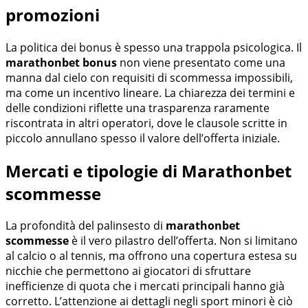
promozioni
La politica dei bonus è spesso una trappola psicologica. Il
marathonbet bonus
non viene presentato come una
manna dal cielo con requisiti di scommessa impossibili,
ma come un incentivo lineare. La chiarezza dei termini e
delle condizioni riflette una trasparenza raramente
riscontrata in altri operatori, dove le clausole scritte in
piccolo annullano spesso il valore dell’offerta iniziale.
Mercati e tipologie di Marathonbet
scommesse
La profondità del palinsesto di
marathonbet
scommesse
è il vero pilastro dell’offerta. Non si limitano
al calcio o al tennis, ma offrono una copertura estesa su
nicchie che permettono ai giocatori di sfruttare
inefficienze di quota che i mercati principali hanno già
corretto. L’attenzione ai dettagli negli sport minori è ciò