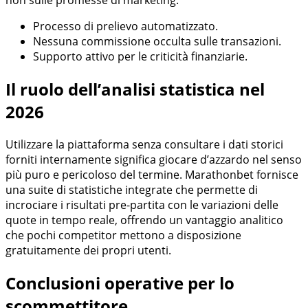
non sulle promesse di marketing.
Processo di prelievo automatizzato.
Nessuna commissione occulta sulle transazioni.
Supporto attivo per le criticità finanziarie.
Il ruolo dell’analisi statistica nel
2026
Utilizzare la piattaforma senza consultare i dati storici
forniti internamente significa giocare d’azzardo nel senso
più puro e pericoloso del termine. Marathonbet fornisce
una suite di statistiche integrate che permette di
incrociare i risultati pre-partita con le variazioni delle
quote in tempo reale, offrendo un vantaggio analitico
che pochi competitor mettono a disposizione
gratuitamente dei propri utenti.
Conclusioni operative per lo
scommettitore