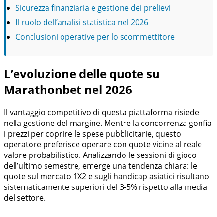
Sicurezza finanziaria e gestione dei prelievi
Il ruolo dell’analisi statistica nel 2026
Conclusioni operative per lo scommettitore
L’evoluzione delle quote su
Marathonbet nel 2026
Il vantaggio competitivo di questa piattaforma risiede
nella gestione del margine. Mentre la concorrenza gonfia
i prezzi per coprire le spese pubblicitarie, questo
operatore preferisce operare con quote vicine al reale
valore probabilistico. Analizzando le sessioni di gioco
dell’ultimo semestre, emerge una tendenza chiara: le
quote sul mercato 1X2 e sugli handicap asiatici risultano
sistematicamente superiori del 3-5% rispetto alla media
del settore.