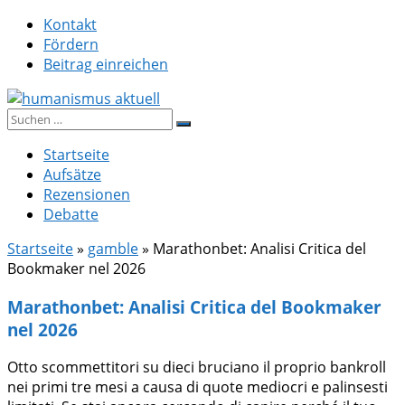
Zum
Kontakt
Inhalt
Fördern
springen
Beitrag einreichen
Suche
humanismus aktuell
nach:
Startseite
Aufsätze
Rezensionen
Debatte
Startseite
»
gamble
»
Marathonbet: Analisi Critica del
Bookmaker nel 2026
Marathonbet: Analisi Critica del Bookmaker
nel 2026
Otto scommettitori su dieci bruciano il proprio bankroll
nei primi tre mesi a causa di quote mediocri e palinsesti