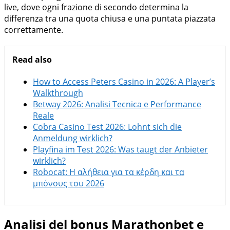
live, dove ogni frazione di secondo determina la
differenza tra una quota chiusa e una puntata piazzata
correttamente.
Read also
How to Access Peters Casino in 2026: A Player’s
Walkthrough
Betway 2026: Analisi Tecnica e Performance
Reale
Cobra Casino Test 2026: Lohnt sich die
Anmeldung wirklich?
Playfina im Test 2026: Was taugt der Anbieter
wirklich?
Robocat: Η αλήθεια για τα κέρδη και τα
μπόνους του 2026
Analisi del bonus Marathonbet e