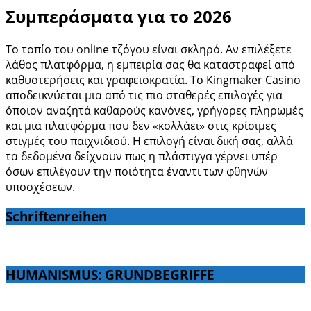
Συμπεράσματα για το 2026
Το τοπίο του online τζόγου είναι σκληρό. Αν επιλέξετε
λάθος πλατφόρμα, η εμπειρία σας θα καταστραφεί από
καθυστερήσεις και γραφειοκρατία. Το Kingmaker Casino
αποδεικνύεται μια από τις πιο σταθερές επιλογές για
όποιον αναζητά καθαρούς κανόνες, γρήγορες πληρωμές
και μια πλατφόρμα που δεν «κολλάει» στις κρίσιμες
στιγμές του παιχνιδιού. Η επιλογή είναι δική σας, αλλά
τα δεδομένα δείχνουν πως η πλάστιγγα γέρνει υπέρ
όσων επιλέγουν την ποιότητα έναντι των φθηνών
υποσχέσεων.
Schriftenreihen
HUMANISMUS: GRUNDBEGRIFFE