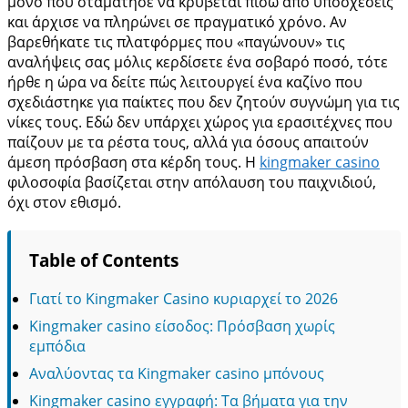
μόνο που σταμάτησε να κρύβεται πίσω από υποσχέσεις
και άρχισε να πληρώνει σε πραγματικό χρόνο. Αν
βαρεθήκατε τις πλατφόρμες που «παγώνουν» τις
αναλήψεις σας μόλις κερδίσετε ένα σοβαρό ποσό, τότε
ήρθε η ώρα να δείτε πώς λειτουργεί ένα καζίνο που
σχεδιάστηκε για παίκτες που δεν ζητούν συγνώμη για τις
νίκες τους. Εδώ δεν υπάρχει χώρος για ερασιτέχνες που
παίζουν με τα ρέστα τους, αλλά για όσους απαιτούν
άμεση πρόσβαση στα κέρδη τους. Η
kingmaker casino
φιλοσοφία βασίζεται στην απόλαυση του παιχνιδιού,
όχι στον εθισμό.
Table of Contents
Γιατί το Kingmaker Casino κυριαρχεί το 2026
Kingmaker casino είσοδος: Πρόσβαση χωρίς
εμπόδια
Αναλύοντας τα Kingmaker casino μπόνους
Kingmaker casino εγγραφή: Τα βήματα για την