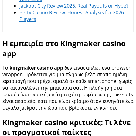
Jackpot City Review 2026: Real Payouts or Hype?
Betty Casino Review: Honest Analysis for 2026
Players
Η εμπειρία στο Kingmaker casino
app
Το
kingmaker casino app
δεν είναι απλώς ένα browser
wrapper. Πρόκειται για μια πλήρως βελτιστοποιημένη
εφαρμογή που τρέχει ομαλά σε κάθε smartphone, χωρίς
να καταναλώνει την μπαταρία σας. Η πλοήγηση στα
μενού είναι φυσική, ενώ η ταχύτητα φόρτωσης των slots
είναι ακαριαία, κάτι που είναι κρίσιμο όταν κυνηγάτε ένα
μεγάλο jackpot την ώρα που βρίσκεστε εν κινήσει.
Kingmaker casino κριτικές: Τι λένε
οι πραγματικοί παίκτες