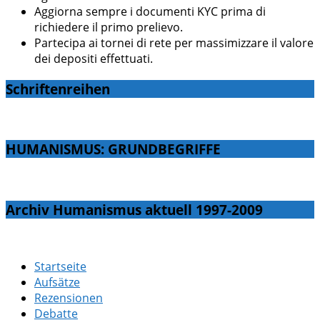
Aggiorna sempre i documenti KYC prima di
richiedere il primo prelievo.
Partecipa ai tornei di rete per massimizzare il valore
dei depositi effettuati.
Schriftenreihen
HUMANISMUS: GRUNDBEGRIFFE
Archiv Humanismus aktuell 1997-2009
Startseite
Aufsätze
Rezensionen
Debatte