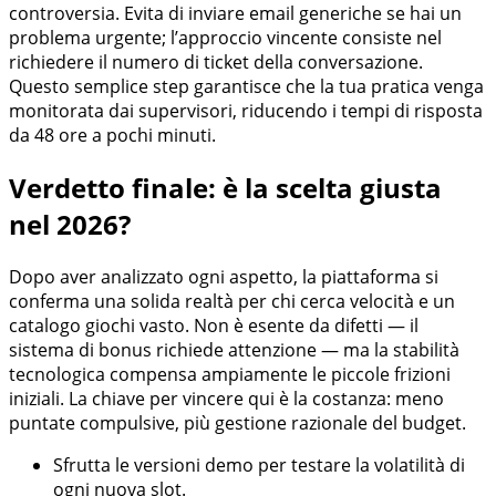
controversia. Evita di inviare email generiche se hai un
problema urgente; l’approccio vincente consiste nel
richiedere il numero di ticket della conversazione.
Questo semplice step garantisce che la tua pratica venga
monitorata dai supervisori, riducendo i tempi di risposta
da 48 ore a pochi minuti.
Verdetto finale: è la scelta giusta
nel 2026?
Dopo aver analizzato ogni aspetto, la piattaforma si
conferma una solida realtà per chi cerca velocità e un
catalogo giochi vasto. Non è esente da difetti — il
sistema di bonus richiede attenzione — ma la stabilità
tecnologica compensa ampiamente le piccole frizioni
iniziali. La chiave per vincere qui è la costanza: meno
puntate compulsive, più gestione razionale del budget.
Sfrutta le versioni demo per testare la volatilità di
ogni nuova slot.