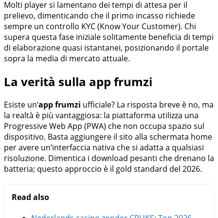
Molti player si lamentano dei tempi di attesa per il
prelievo, dimenticando che il primo incasso richiede
sempre un controllo KYC (Know Your Customer). Chi
supera questa fase iniziale solitamente beneficia di tempi
di elaborazione quasi istantanei, posizionando il portale
sopra la media di mercato attuale.
La verità sulla app frumzi
Esiste un‘
app frumzi
ufficiale? La risposta breve è no, ma
la realtà è più vantaggiosa: la piattaforma utilizza una
Progressive Web App (PWA) che non occupa spazio sul
dispositivo. Basta aggiungere il sito alla schermata home
per avere un’interfaccia nativa che si adatta a qualsiasi
risoluzione. Dimentica i download pesanti che drenano la
batteria; questo approccio è il gold standard del 2026.
Read also
Nederlands casino zonder CRUKS: Top 2026