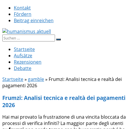
Zum
Kontakt
Inhalt
Fördern
springen
Beitrag einreichen
Suche
humanismus aktuell
nach:
Startseite
Aufsätze
Rezensionen
Debatte
Startseite
»
gamble
»
Frumzi: Analisi tecnica e realtà dei
pagamenti 2026
Frumzi: Analisi tecnica e realtà dei pagamenti
2026
Hai mai provato la frustrazione di una vincita bloccata da
processi di verifica infiniti? La maggior parte degli utenti