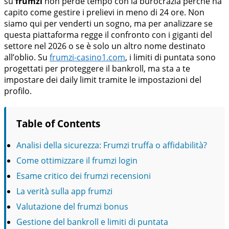
su
frumzi
non perde tempo con la burocrazia perché ha
capito come gestire i prelievi in meno di 24 ore. Non
siamo qui per venderti un sogno, ma per analizzare se
questa piattaforma regge il confronto con i giganti del
settore nel 2026 o se è solo un altro nome destinato
all’oblio. Su
frumzi-casino1.com
, i limiti di puntata sono
progettati per proteggere il bankroll, ma sta a te
impostare dei daily limit tramite le impostazioni del
profilo.
Table of Contents
Analisi della sicurezza: Frumzi truffa o affidabilità?
Come ottimizzare il frumzi login
Esame critico dei frumzi recensioni
La verità sulla app frumzi
Valutazione del frumzi bonus
Gestione del bankroll e limiti di puntata