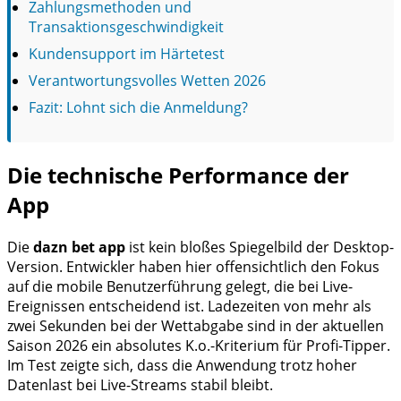
Zahlungsmethoden und
Transaktionsgeschwindigkeit
Kundensupport im Härtetest
Verantwortungsvolles Wetten 2026
Fazit: Lohnt sich die Anmeldung?
Die technische Performance der
App
Die
dazn bet app
ist kein bloßes Spiegelbild der Desktop-
Version. Entwickler haben hier offensichtlich den Fokus
auf die mobile Benutzerführung gelegt, die bei Live-
Ereignissen entscheidend ist. Ladezeiten von mehr als
zwei Sekunden bei der Wettabgabe sind in der aktuellen
Saison 2026 ein absolutes K.o.-Kriterium für Profi-Tipper.
Im Test zeigte sich, dass die Anwendung trotz hoher
Datenlast bei Live-Streams stabil bleibt.