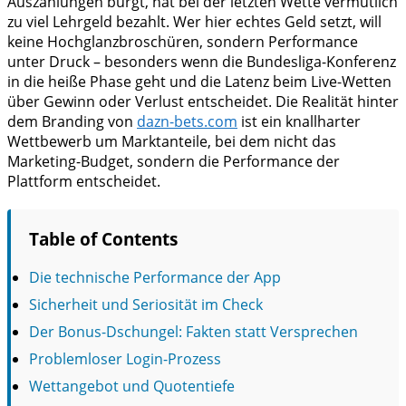
Auszahlungen bürgt, hat bei der letzten Wette vermutlich
zu viel Lehrgeld bezahlt. Wer hier echtes Geld setzt, will
keine Hochglanzbroschüren, sondern Performance
unter Druck – besonders wenn die Bundesliga-Konferenz
in die heiße Phase geht und die Latenz beim Live-Wetten
über Gewinn oder Verlust entscheidet. Die Realität hinter
dem Branding von
dazn-bets.com
ist ein knallharter
Wettbewerb um Marktanteile, bei dem nicht das
Marketing-Budget, sondern die Performance der
Plattform entscheidet.
Table of Contents
Die technische Performance der App
Sicherheit und Seriosität im Check
Der Bonus-Dschungel: Fakten statt Versprechen
Problemloser Login-Prozess
Wettangebot und Quotentiefe