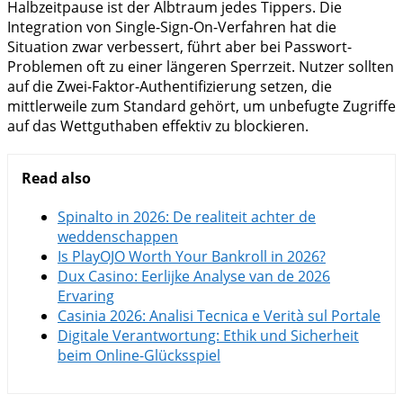
Halbzeitpause ist der Albtraum jedes Tippers. Die
Integration von Single-Sign-On-Verfahren hat die
Situation zwar verbessert, führt aber bei Passwort-
Problemen oft zu einer längeren Sperrzeit. Nutzer sollten
auf die Zwei-Faktor-Authentifizierung setzen, die
mittlerweile zum Standard gehört, um unbefugte Zugriffe
auf das Wettguthaben effektiv zu blockieren.
Read also
Spinalto in 2026: De realiteit achter de
weddenschappen
Is PlayOJO Worth Your Bankroll in 2026?
Dux Casino: Eerlijke Analyse van de 2026
Ervaring
Casinia 2026: Analisi Tecnica e Verità sul Portale
Digitale Verantwortung: Ethik und Sicherheit
beim Online-Glücksspiel