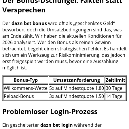
Der Bonus-Dschungel: Fakten statt
Versprechen
Der
dazn bet bonus
wird oft als „geschenktes Geld“
beworben, doch die Umsatzbedingungen sind das, was
am Ende zählt. Wir haben die aktuellen Konditionen für
2026 analysiert. Wer den Bonus als reinen Gewinn
betrachtet, begeht einen strategischen Fehler. Es handelt
sich um ein Werkzeug zur Risikominimierung, das jedoch
erst freigespielt werden muss, bevor eine Auszahlung
möglich ist.
Bonus-Typ
Umsatzanforderung
Zeitlimit
Willkommens-Wette
5x auf Mindestquote 1.80
30 Tage
Reload-Bonus
3x auf Mindestquote 1.50
14 Tage
Problemloser Login-Prozess
Ein gescheiterter
dazn bet login
während der