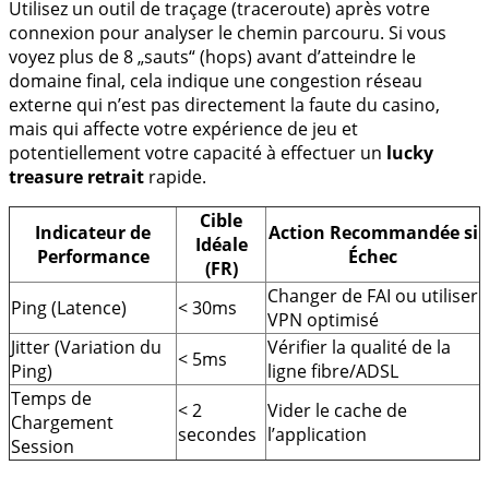
Utilisez un outil de traçage (traceroute) après votre
connexion pour analyser le chemin parcouru. Si vous
voyez plus de 8 „sauts“ (hops) avant d’atteindre le
domaine final, cela indique une congestion réseau
externe qui n’est pas directement la faute du casino,
mais qui affecte votre expérience de jeu et
potentiellement votre capacité à effectuer un
lucky
treasure retrait
rapide.
Cible
Indicateur de
Action Recommandée si
Idéale
Performance
Échec
(FR)
Changer de FAI ou utiliser
Ping (Latence)
< 30ms
VPN optimisé
Jitter (Variation du
Vérifier la qualité de la
< 5ms
Ping)
ligne fibre/ADSL
Temps de
< 2
Vider le cache de
Chargement
secondes
l’application
Session