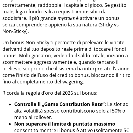
correttamente, raddoppia il capitale di gioco. Se gestito
male, lega i fondi reali a requisiti impossibili da
soddisfare. Il più grande
mystake
è attivare un bonus
senza comprendere appieno la sua natura (Sticky vs
Non-Sticky).
Un bonus Non-Sticky ti permette di prelevare le vincite
derivanti dal tuo deposito reale prima di toccare i fondi
bonus. Molti giocatori, vedendo il saldo totale, iniziano a
scommettere aggressivamente e, quando tentano il
prelievo, scoprono che il sistema ha interpretato l’azione
come l’inizio dell’uso del credito bonus, bloccando il ritiro
fino al completamento del wagering.
Ricorda la regola d’oro del 2026 sui bonus:
Controlla il „Game Contribution Rate“:
Le slot ad
alta volatilità spesso contribuiscono solo al 50% o
meno al rollover.
Non superare il limite di puntata massimo
consentito mentre il bonus è attivo (solitamente 5€