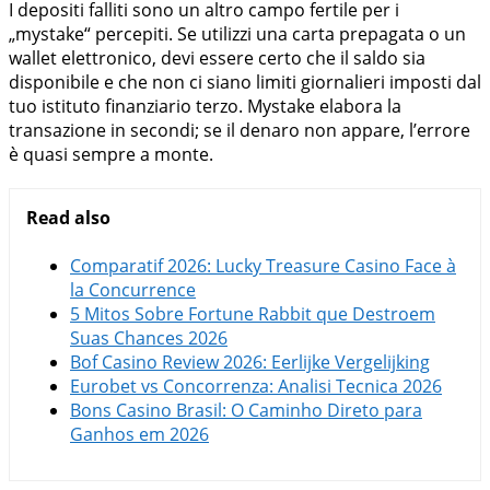
I depositi falliti sono un altro campo fertile per i
„mystake“ percepiti. Se utilizzi una carta prepagata o un
wallet elettronico, devi essere certo che il saldo sia
disponibile e che non ci siano limiti giornalieri imposti dal
tuo istituto finanziario terzo. Mystake elabora la
transazione in secondi; se il denaro non appare, l’errore
è quasi sempre a monte.
Read also
Comparatif 2026: Lucky Treasure Casino Face à
la Concurrence
5 Mitos Sobre Fortune Rabbit que Destroem
Suas Chances 2026
Bof Casino Review 2026: Eerlijke Vergelijking
Eurobet vs Concorrenza: Analisi Tecnica 2026
Bons Casino Brasil: O Caminho Direto para
Ganhos em 2026