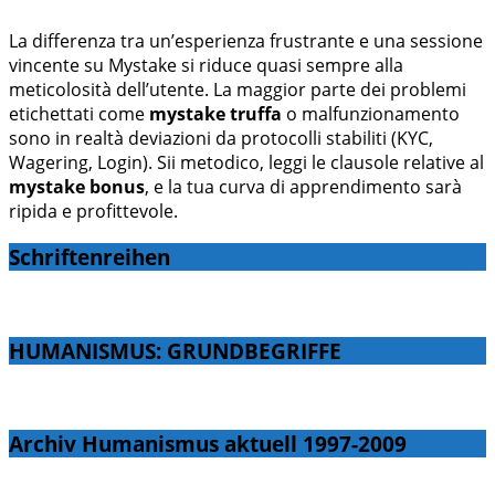
La differenza tra un’esperienza frustrante e una sessione
vincente su Mystake si riduce quasi sempre alla
meticolosità dell’utente. La maggior parte dei problemi
etichettati come
mystake truffa
o malfunzionamento
sono in realtà deviazioni da protocolli stabiliti (KYC,
Wagering, Login). Sii metodico, leggi le clausole relative al
mystake bonus
, e la tua curva di apprendimento sarà
ripida e profittevole.
Schriftenreihen
HUMANISMUS: GRUNDBEGRIFFE
Archiv Humanismus aktuell 1997-2009