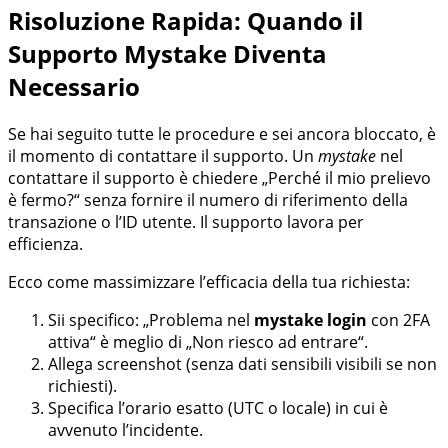
Risoluzione Rapida: Quando il
Supporto Mystake Diventa
Necessario
Se hai seguito tutte le procedure e sei ancora bloccato, è
il momento di contattare il supporto. Un
mystake
nel
contattare il supporto è chiedere „Perché il mio prelievo
è fermo?“ senza fornire il numero di riferimento della
transazione o l’ID utente. Il supporto lavora per
efficienza.
Ecco come massimizzare l’efficacia della tua richiesta:
Sii specifico: „Problema nel
mystake login
con 2FA
attiva“ è meglio di „Non riesco ad entrare“.
Allega screenshot (senza dati sensibili visibili se non
richiesti).
Specifica l’orario esatto (UTC o locale) in cui è
avvenuto l’incidente.