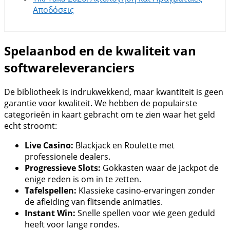
Αποδόσεις
Spelaanbod en de kwaliteit van
softwareleveranciers
De bibliotheek is indrukwekkend, maar kwantiteit is geen
garantie voor kwaliteit. We hebben de populairste
categorieën in kaart gebracht om te zien waar het geld
echt stroomt:
Live Casino:
Blackjack en Roulette met
professionele dealers.
Progressieve Slots:
Gokkasten waar de jackpot de
enige reden is om in te zetten.
Tafelspellen:
Klassieke casino-ervaringen zonder
de afleiding van flitsende animaties.
Instant Win:
Snelle spellen voor wie geen geduld
heeft voor lange rondes.