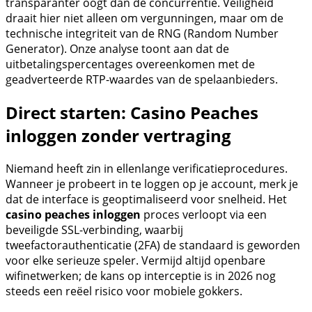
transparanter oogt dan de concurrentie. Veiligheid
draait hier niet alleen om vergunningen, maar om de
technische integriteit van de RNG (Random Number
Generator). Onze analyse toont aan dat de
uitbetalingspercentages overeenkomen met de
geadverteerde RTP-waardes van de spelaanbieders.
Direct starten: Casino Peaches
inloggen zonder vertraging
Niemand heeft zin in ellenlange verificatieprocedures.
Wanneer je probeert in te loggen op je account, merk je
dat de interface is geoptimaliseerd voor snelheid. Het
casino peaches inloggen
proces verloopt via een
beveiligde SSL-verbinding, waarbij
tweefactorauthenticatie (2FA) de standaard is geworden
voor elke serieuze speler. Vermijd altijd openbare
wifinetwerken; de kans op interceptie is in 2026 nog
steeds een reëel risico voor mobiele gokkers.