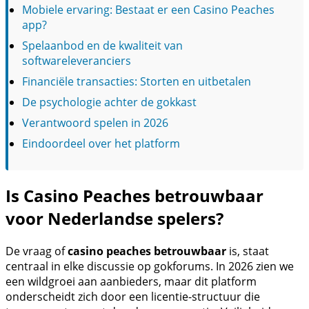
Mobiele ervaring: Bestaat er een Casino Peaches
app?
Spelaanbod en de kwaliteit van
softwareleveranciers
Financiële transacties: Storten en uitbetalen
De psychologie achter de gokkast
Verantwoord spelen in 2026
Eindoordeel over het platform
Is Casino Peaches betrouwbaar
voor Nederlandse spelers?
De vraag of
casino peaches betrouwbaar
is, staat
centraal in elke discussie op gokforums. In 2026 zien we
een wildgroei aan aanbieders, maar dit platform
onderscheidt zich door een licentie-structuur die