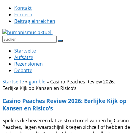
Zum
Kontakt
Inhalt
Fördern
springen
Beitrag einreichen
Suche
humanismus aktuell
nach:
Startseite
Aufsätze
Rezensionen
Debatte
Startseite
»
gamble
»
Casino Peaches Review 2026:
Eerlijke Kijk op Kansen en Risico’s
Casino Peaches Review 2026: Eerlijke Kijk op
Kansen en Risico’s
Spelers die beweren dat ze structureel winnen bij Casino
Peaches, liegen waarschijnlijk tegen zichzelf of hebben de