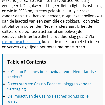
wiskundige realiteit van het huisvoordeel volledig
genegeerd. De gokwereld is geen liefdadigheidsinstelling,
en wie in 2026 nog steeds gelooft in ‚lucky streaks‘
zonder een strikt bankrollbeheer, is zijn inzet sneller kwijt
dan de laadtijd van een gemiddelde gokkast. Toch trekt
dit platform duizenden Nederlanders aan. Is het de
software, de bonusstructuur of simpelweg de
verslavende interface die hier de doorslag geeft? Via
casino-peachesnl.com
kun je de meest actuele limieten
en verwerkingstijden per betaalmethode inzien.
Table of Contents
Is Casino Peaches betrouwbaar voor Nederlandse
spelers?
Direct starten: Casino Peaches inloggen zonder
vertraging
De impact van de Casino Peaches bonus op je
winst