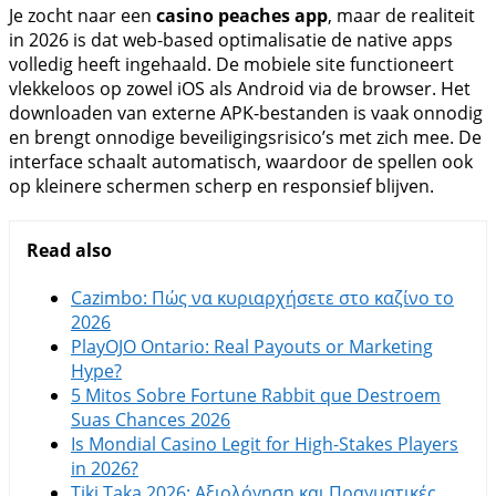
Je zocht naar een
casino peaches app
, maar de realiteit
in 2026 is dat web-based optimalisatie de native apps
volledig heeft ingehaald. De mobiele site functioneert
vlekkeloos op zowel iOS als Android via de browser. Het
downloaden van externe APK-bestanden is vaak onnodig
en brengt onnodige beveiligingsrisico’s met zich mee. De
interface schaalt automatisch, waardoor de spellen ook
op kleinere schermen scherp en responsief blijven.
Read also
Cazimbo: Πώς να κυριαρχήσετε στο καζίνο το
2026
PlayOJO Ontario: Real Payouts or Marketing
Hype?
5 Mitos Sobre Fortune Rabbit que Destroem
Suas Chances 2026
Is Mondial Casino Legit for High-Stakes Players
in 2026?
Tiki Taka 2026: Αξιολόγηση και Πραγματικές