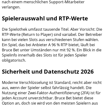
nach einem menschlichen Support-Mitarbeiter
verlangen.
Spielerauswahl und RTP-Werte
Die Spielothek umfasst tausende Titel. Aber Vorsicht: Die
RTP-Werte (Return to Player) sind variabel. Der Betreiber
kann bei vielen Slots aus verschiedenen Stufen wählen.
Ein Spiel, das bei Anbieter A 96 % RTP bietet, läuft bei
Bruce Bet unter Umständen nur mit 92 %. Ein Blick in die
Spielinfo innerhalb des Slots ist für jeden Spieler
obligatorisch.
Sicherheit und Datenschutz 2026
Moderne Verschlüsselung ist Standard, reicht aber nicht
aus, wenn der Spieler selbst fahrlässig handelt. Die
Nutzung einer Zwei-Faktor-Authentifizierung (2FA) ist für
jeden Account unverzichtbar. Bruce Bet bietet diese
Option an, doch sie wird von den meisten Spielern aus