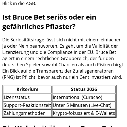
Blick in die AGB.
Ist Bruce Bet seriös oder ein
gefährliches Pflaster?
Die Seriositätsfrage lässt sich nicht mit einem einfachen
Ja oder Nein beantworten. Es geht um die Validität der
Lizenzierung und die Compliance in der EU. Bruce Bet
agiert in einem rechtlichen Graubereich, der für den
deutschen Spieler sowohl Chancen als auch Risiken birgt.
Ein Blick auf die Transparenz der Zufallsgeneratoren
(RNG) ist Pflicht, bevor auch nur ein Cent investiert wird.
Kriterium
Status 2026
Lizenzstatus
International (Curacao)
Support-Reaktionszeit
Unter 5 Minuten (Live-Chat)
Zahlungsmethoden
Krypto-fokussiert & E-Wallets