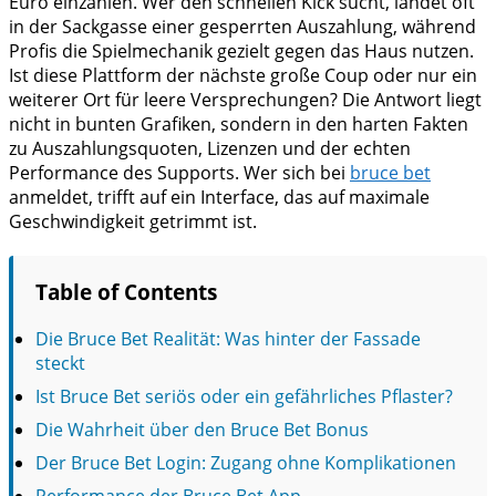
Euro einzahlen. Wer den schnellen Kick sucht, landet oft
in der Sackgasse einer gesperrten Auszahlung, während
Profis die Spielmechanik gezielt gegen das Haus nutzen.
Ist diese Plattform der nächste große Coup oder nur ein
weiterer Ort für leere Versprechungen? Die Antwort liegt
nicht in bunten Grafiken, sondern in den harten Fakten
zu Auszahlungsquoten, Lizenzen und der echten
Performance des Supports. Wer sich bei
bruce bet
anmeldet, trifft auf ein Interface, das auf maximale
Geschwindigkeit getrimmt ist.
Table of Contents
Die Bruce Bet Realität: Was hinter der Fassade
steckt
Ist Bruce Bet seriös oder ein gefährliches Pflaster?
Die Wahrheit über den Bruce Bet Bonus
Der Bruce Bet Login: Zugang ohne Komplikationen