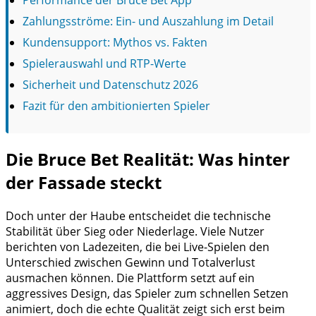
Performance der Bruce Bet App
Zahlungsströme: Ein- und Auszahlung im Detail
Kundensupport: Mythos vs. Fakten
Spielerauswahl und RTP-Werte
Sicherheit und Datenschutz 2026
Fazit für den ambitionierten Spieler
Die Bruce Bet Realität: Was hinter
der Fassade steckt
Doch unter der Haube entscheidet die technische
Stabilität über Sieg oder Niederlage. Viele Nutzer
berichten von Ladezeiten, die bei Live-Spielen den
Unterschied zwischen Gewinn und Totalverlust
ausmachen können. Die Plattform setzt auf ein
aggressives Design, das Spieler zum schnellen Setzen
animiert, doch die echte Qualität zeigt sich erst beim