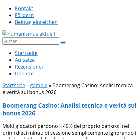
Zum
Kontakt
Inhalt
Fördern
springen
Beitrag einreichen
Suche
humanismus aktuell
nach:
Startseite
Aufsätze
Rezensionen
Debatte
Startseite
»
gamble
»
Boomerang Casino: Analisi tecnica
e verità sui bonus 2026
Boomerang Casino: Analisi tecnica e verità sui
bonus 2026
Molti giocatori perdono il 40% del proprio bankroll nei
primi dieci minuti di sessione semplicemente ignorando i