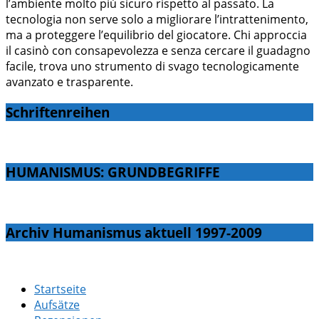
l’ambiente molto più sicuro rispetto al passato. La
tecnologia non serve solo a migliorare l’intrattenimento,
ma a proteggere l’equilibrio del giocatore. Chi approccia
il casinò con consapevolezza e senza cercare il guadagno
facile, trova uno strumento di svago tecnologicamente
avanzato e trasparente.
Schriftenreihen
HUMANISMUS: GRUNDBEGRIFFE
Archiv Humanismus aktuell 1997-2009
Startseite
Aufsätze