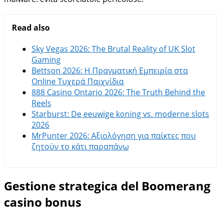
Read also
Sky Vegas 2026: The Brutal Reality of UK Slot
Gaming
Bettson 2026: Η Πραγματική Εμπειρία στα
Online Τυχερά Παιχνίδια
888 Casino Ontario 2026: The Truth Behind the
Reels
Starburst: De eeuwige koning vs. moderne slots
2026
MrPunter 2026: Αξιολόγηση για παίκτες που
ζητούν το κάτι παραπάνω
Gestione strategica del Boomerang
casino bonus