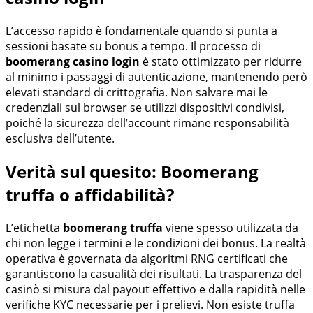
L’accesso rapido è fondamentale quando si punta a
sessioni basate su bonus a tempo. Il processo di
boomerang casino login
è stato ottimizzato per ridurre
al minimo i passaggi di autenticazione, mantenendo però
elevati standard di crittografia. Non salvare mai le
credenziali sul browser se utilizzi dispositivi condivisi,
poiché la sicurezza dell’account rimane responsabilità
esclusiva dell’utente.
Verità sul quesito: Boomerang
truffa o affidabilità?
L’etichetta
boomerang truffa
viene spesso utilizzata da
chi non legge i termini e le condizioni dei bonus. La realtà
operativa è governata da algoritmi RNG certificati che
garantiscono la casualità dei risultati. La trasparenza del
casinò si misura dal payout effettivo e dalla rapidità nelle
verifiche KYC necessarie per i prelievi. Non esiste truffa