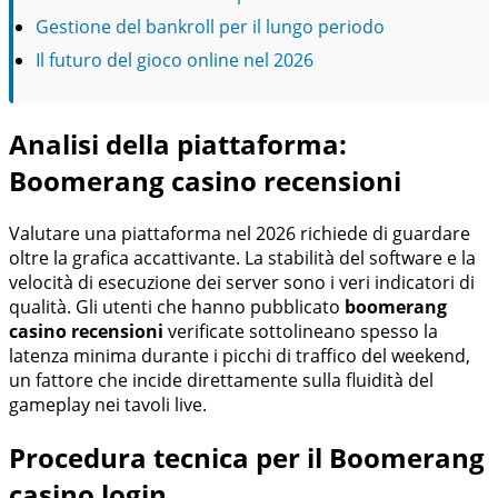
Gestione del bankroll per il lungo periodo
Il futuro del gioco online nel 2026
Analisi della piattaforma:
Boomerang casino recensioni
Valutare una piattaforma nel 2026 richiede di guardare
oltre la grafica accattivante. La stabilità del software e la
velocità di esecuzione dei server sono i veri indicatori di
qualità. Gli utenti che hanno pubblicato
boomerang
casino recensioni
verificate sottolineano spesso la
latenza minima durante i picchi di traffico del weekend,
un fattore che incide direttamente sulla fluidità del
gameplay nei tavoli live.
Procedura tecnica per il Boomerang
casino login