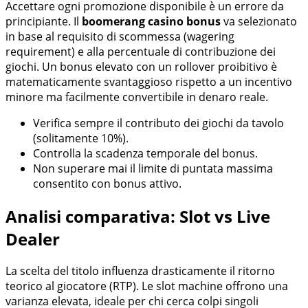
Accettare ogni promozione disponibile è un errore da
principiante. Il
boomerang casino bonus
va selezionato
in base al requisito di scommessa (wagering
requirement) e alla percentuale di contribuzione dei
giochi. Un bonus elevato con un rollover proibitivo è
matematicamente svantaggioso rispetto a un incentivo
minore ma facilmente convertibile in denaro reale.
Verifica sempre il contributo dei giochi da tavolo
(solitamente 10%).
Controlla la scadenza temporale del bonus.
Non superare mai il limite di puntata massima
consentito con bonus attivo.
Analisi comparativa: Slot vs Live
Dealer
La scelta del titolo influenza drasticamente il ritorno
teorico al giocatore (RTP). Le slot machine offrono una
varianza elevata, ideale per chi cerca colpi singoli