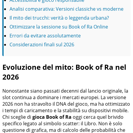
Accessibilità e gioco responsabile
Analisi comparativa: Versioni classiche vs moderne
Il mito dei trucchi: verità o leggenda urbana?
Ottimizzare la sessione su Book of Ra Online
Errori da evitare assolutamente
Considerazioni finali sul 2026
Evoluzione del mito: Book of Ra nel
2026
Nonostante siano passati decenni dal lancio originale, la
slot continua a dominare i mercati europei. La versione
2026 non ha stravolto il DNA del gioco, ma ha ottimizzato
i tempi di caricamento e la stabilità su dispositivi mobile.
Chi sceglie di
gioca Book of Ra
oggi cerca quel brivido
specifico legato al simbolo scatter: il Libro. Non è solo
questione di grafica, ma di calcolo delle probabilità che