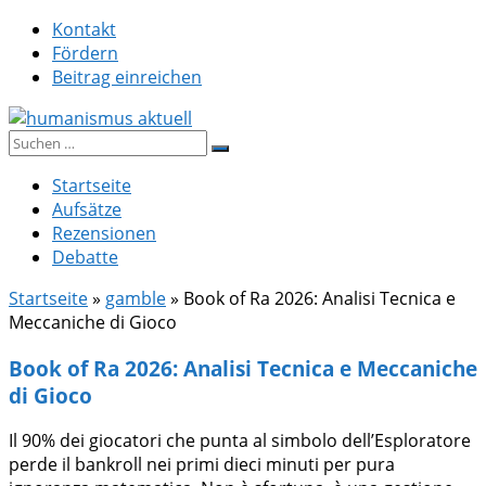
Zum
Kontakt
Inhalt
Fördern
springen
Beitrag einreichen
Suche
humanismus aktuell
nach:
Startseite
Aufsätze
Rezensionen
Debatte
Startseite
»
gamble
»
Book of Ra 2026: Analisi Tecnica e
Meccaniche di Gioco
Book of Ra 2026: Analisi Tecnica e Meccaniche
di Gioco
Il 90% dei giocatori che punta al simbolo dell’Esploratore
perde il bankroll nei primi dieci minuti per pura