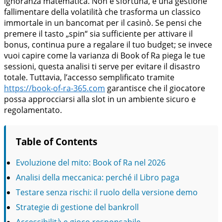
ignoranza matematica. Non è sfortuna, è una gestione
fallimentare della volatilità che trasforma un classico
immortale in un bancomat per il casinò. Se pensi che
premere il tasto „spin“ sia sufficiente per attivare il
bonus, continua pure a regalare il tuo budget; se invece
vuoi capire come la varianza di Book of Ra piega le tue
sessioni, questa analisi ti serve per evitare il disastro
totale. Tuttavia, l’accesso semplificato tramite
https://book-of-ra-365.com
garantisce che il giocatore
possa approcciarsi alla slot in un ambiente sicuro e
regolamentato.
Table of Contents
Evoluzione del mito: Book of Ra nel 2026
Analisi della meccanica: perché il Libro paga
Testare senza rischi: il ruolo della versione demo
Strategie di gestione del bankroll