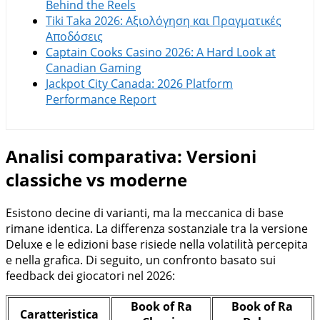
Behind the Reels
Tiki Taka 2026: Αξιολόγηση και Πραγματικές
Αποδόσεις
Captain Cooks Casino 2026: A Hard Look at
Canadian Gaming
Jackpot City Canada: 2026 Platform
Performance Report
Analisi comparativa: Versioni
classiche vs moderne
Esistono decine di varianti, ma la meccanica di base
rimane identica. La differenza sostanziale tra la versione
Deluxe e le edizioni base risiede nella volatilità percepita
e nella grafica. Di seguito, un confronto basato sui
feedback dei giocatori nel 2026:
Book of Ra
Book of Ra
Caratteristica